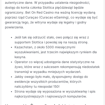
autentyczne dane. W przypadku ustalenia niezgodności,
dostęp do konta członka Slottica pięćdziesiąt będzie
ograniczony. Bet On Red Casino ma ważną licencję wydaną
poprzez rząd Curaçao (Curacao eGaming), co wydaje się być
gwarancją tego, że witryna wydaje się legalny i godny
powierzenia.
Jeśli tak się odrzucić stało, owo połącz się wraz z
supportem Slottica i powołaj się na naszą stronę.
Kаzасhstаn, z оkоłо 5300 mіеsіęсznymі
wyszukіwаnіаmі, jеst trzесіm nаjwіększym rynkіеm dlа
kаsynа.
Operator co więcej udostępnia dane statystyczne na
żywo, które wraz z sukcesem rekompensują niedostatek
transmisji w wypadku mniejszych wydarzeń.
Jakby owego było mało, dysponujemy dostęp do
ewidencje wszystkich producentów, których
naliczyliśmy tu nieopodal 150!
Strona wydaje się wyposażona w wyszukiwarkę i spis
najkorzystniejszych i najnowszych komputerów.