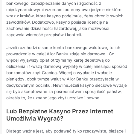
bankowego, zabezpieczanie danych i zgodność z
międzynarodowymi wzorcami ochrony owo jedynie niektóre
wraz z kroków, które kasyno podejmuje, żeby chronić swoich
zawodników. Dodatkowo, kasyno posiada licencję na
zachowanie działalności hazardowej, jakie możliwości
zapewnia wierność przepisów i kontroli.
Jeżeli rozchodzi o same konta bankowego walutowe, to ich
prowadzenie w całej Alior Banku zdaje się darmowe . Co
więcej wyjąwszy opłat otrzymamy kartę debetową do
obliczenia i 1-wszą darmową wypłatę w całej miesiącu spośród
bankomatów zbyt Granicą. Więcej o wypłacie i wpłacie
pieniędzy, obok tymże walut w Alior Banku przeczytacie w
dedykowanym odcinku. NewlineJeżeli kasyno sieciowe wydaje
się być akceptowane za pośrednictwem sporą ilość państw,
określa to, że uznano jego zbyt uczciwe i pewne.
Lub Bezpłatne Kasyno Przez Internet
Umożliwia Wygrać?
Dlatego ważne jest, aby podawać tylko rzeczywiste, bieżące i