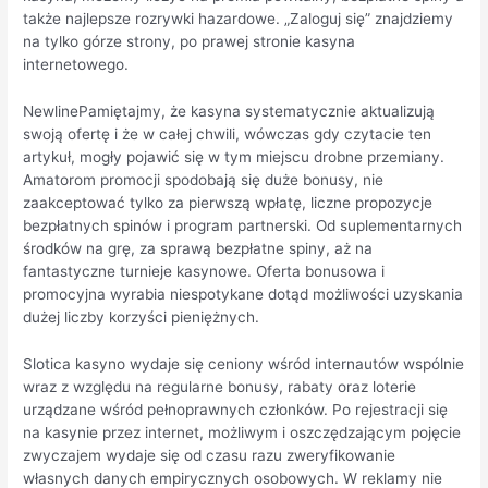
także najlepsze rozrywki hazardowe. „Zaloguj się” znajdziemy
na tylko górze strony, po prawej stronie kasyna
internetowego.
NewlinePamiętajmy, że kasyna systematycznie aktualizują
swoją ofertę i że w całej chwili, wówczas gdy czytacie ten
artykuł, mogły pojawić się w tym miejscu drobne przemiany.
Amatorom promocji spodobają się duże bonusy, nie
zaakceptować tylko za pierwszą wpłatę, liczne propozycje
bezpłatnych spinów i program partnerski. Od suplementarnych
środków na grę, za sprawą bezpłatne spiny, aż na
fantastyczne turnieje kasynowe. Oferta bonusowa i
promocyjna wyrabia niespotykane dotąd możliwości uzyskania
dużej liczby korzyści pieniężnych.
Slotica kasyno wydaje się ceniony wśród internautów wspólnie
wraz z względu na regularne bonusy, rabaty oraz loterie
urządzane wśród pełnoprawnych członków. Po rejestracji się
na kasynie przez internet, możliwym i oszczędzającym pojęcie
zwyczajem wydaje się od czasu razu zweryfikowanie
własnych danych empirycznych osobowych. W reklamy nie