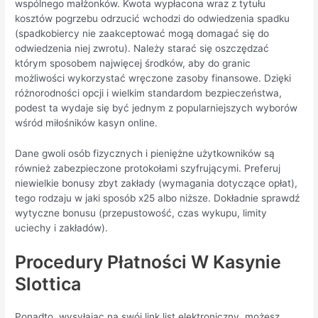
wspólnego małżonków. Kwota wypłacona wraz z tytułu
kosztów pogrzebu odrzucić wchodzi do odwiedzenia spadku
(spadkobiercy nie zaakceptować mogą domagać się do
odwiedzenia niej zwrotu). Należy starać się oszczędzać
którym sposobem najwięcej środków, aby do granic
możliwości wykorzystać wręczone zasoby finansowe. Dzięki
różnorodności opcji i wielkim standardom bezpieczeństwa,
podest ta wydaje się być jednym z popularniejszych wyborów
wśród miłośników kasyn online.
Dane gwoli osób fizycznych i pieniężne użytkowników są
również zabezpieczone protokołami szyfrującymi. Preferuj
niewielkie bonusy zbyt zakłady (wymagania dotyczące opłat),
tego rodzaju w jaki sposób x25 albo niższe. Dokładnie sprawdź
wytyczne bonusu (przepustowość, czas wykupu, limity
uciechy i zakładów).
Procedury Płatności W Kasynie
Slottica
Ponadto, wysyłając na swój link list elektroniczny, możesz