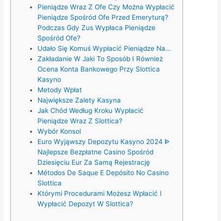
Pieniądze Wraz Z Ofe Czy Można Wypłacić
Pieniądze Spośród Ofe Przed Emeryturą?
Podczas Gdy Zus Wypłaca Pieniądze
Spośród Ofe?
Udało Się Komuś Wypłacić Pieniądze Na…
Zakładanie W Jaki To Sposób I Również
Ocena Konta Bankowego Przy Slottica
Kasyno
Metody Wpłat
Największe Zalety Kasyna
Jak Chód Według Kroku Wypłacić
Pieniądze Wraz Z Slottica?
Wybór Konsol
Euro Wyjąwszy Depozytu Kasyno 2024 ᐈ
Najlepsze Bezpłatne Casino Spośród
Dziesięciu Eur Za Samą Rejestrację
Métodos De Saque E Depósito No Casino
Slottica
Którymi Procedurami Możesz Wpłacić I
Wypłacić Depozyt W Slottica?