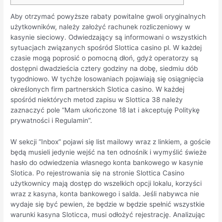
Aby otrzymać powyższe rabaty powitalne gwoli oryginalnych
użytkowników, należy założyć rachunek rozliczeniowy w
kasynie sieciowy. Odwiedzający są informowani o wszystkich
sytuacjach związanych spośród Slottica casino pl. W każdej
czasie mogą poprosić o pomocną dłoń, gdyż operatorzy są
dostępni dwadzieścia cztery godziny na dobę, siedmiu dób
tygodniowo. W tychże losowaniach pojawiają się osiągnięcia
określonych firm partnerskich Slotica casino. W każdej
spośród niektórych metod zapisu w Slottica 38 należy
zaznaczyć pole “Mam ukończone 18 lat i akceptuję Politykę
prywatności i Regulamin”.
W sekcji “Inbox” pojawi się list mailowy wraz z linkiem, a goście
będą musieli jedynie wejść na ten odnośnik i wymyślić świeże
hasło do odwiedzenia własnego konta bankowego w kasynie
Slotica. Po rejestrowania się na stronie Slottica Casino
użytkownicy mają dostęp do wszelkich opcji lokalu, korzyści
wraz z kasyna, konta bankowego i salda. Jeśli nabywca nie
wydaje się być pewien, że będzie w będzie spełnić wszystkie
warunki kasyna Sloticca, musi odłożyć rejestrację. Analizując