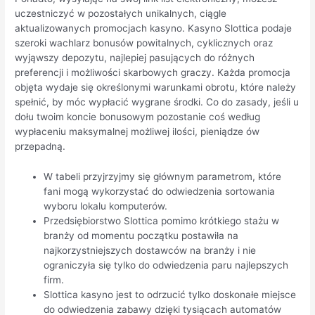
uczestniczyć w pozostałych unikalnych, ciągle
aktualizowanych promocjach kasyno. Kasyno Slottica podaje
szeroki wachlarz bonusów powitalnych, cyklicznych oraz
wyjąwszy depozytu, najlepiej pasujących do różnych
preferencji i możliwości skarbowych graczy. Każda promocja
objęta wydaje się określonymi warunkami obrotu, które należy
spełnić, by móc wypłacić wygrane środki. Co do zasady, jeśli u
dołu twoim koncie bonusowym pozostanie coś według
wypłaceniu maksymalnej możliwej ilości, pieniądze ów
przepadną.
W tabeli przyjrzyjmy się głównym parametrom, które
fani mogą wykorzystać do odwiedzenia sortowania
wyboru lokalu komputerów.
Przedsiębiorstwo Slottica pomimo krótkiego stażu w
branży od momentu początku postawiła na
najkorzystniejszych dostawców na branży i nie
ograniczyła się tylko do odwiedzenia paru najlepszych
firm.
Slottica kasyno jest to odrzucić tylko doskonałe miejsce
do odwiedzenia zabawy dzięki tysiącach automatów