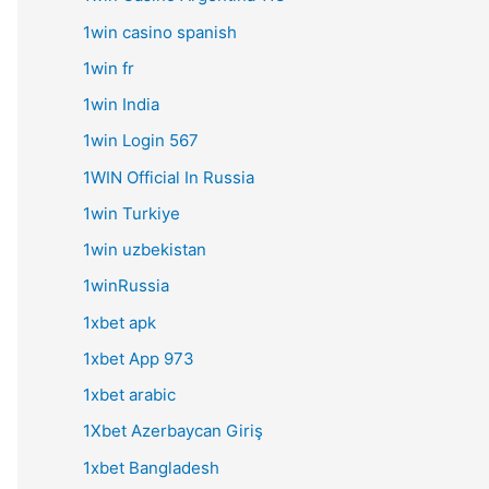
1win casino spanish
1win fr
1win India
1win Login 567
1WIN Official In Russia
1win Turkiye
1win uzbekistan
1winRussia
1xbet apk
1xbet App 973
1xbet arabic
1Xbet Azerbaycan Giriş
1xbet Bangladesh