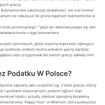
ących graczy.
 Bukmacherskie zakończyły działalność i nie und nimmer
samym nie należą już do grona legalnych bukmacherów w
o kodu promocyjnego,” “gdyż ten właściwy pojawi się sam
kładania konta u tego bukmachera.
scyplin sportowych, gdzie znaczną większość zajmują lo
tego podmiotu znaleźć można jednak?e sporty bardziej
agłębia Lubin przygotował dla swoich graczy zakłady mhh
z Podatku W Polsce?
ycznie zapisany jako uczestnik Ligi. Z kolei gracze, którzy
e t punktach stacjonarnych, powinni zgłosić chęć
nikowi lokalu i actually odebrać specjalną bezpłatną
bukmacherskiej “Happy Hour” w Milenium, która podwyższa