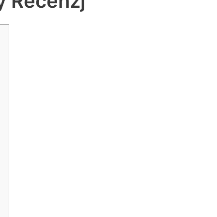
y Recenzj