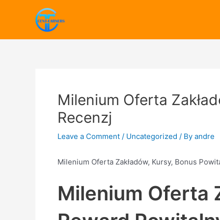
Skip
to
content
Milenium Oferta Zakład
Recenzj
Leave a Comment
/
Uncategorized
/ By
andre
Milenium Oferta Zakładów, Kursy, Bonus Powit
Milenium Oferta 