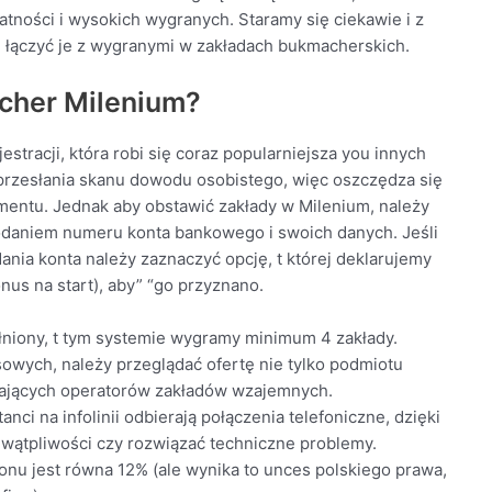
ności i wysokich wygranych. Staramy się ciekawie i z
łączyć je z wygranymi w zakładach bukmacherskich.
cher Milenium?
estracji, która robi się coraz popularniejsza you innych
przesłania skanu dowodu osobistego, więc oszczędza się
mentu. Jednak aby obstawić zakłady w Milenium, należy
 podaniem numeru konta bankowego i swoich danych. Jeśli
ania konta należy zaznaczyć opcję, t której deklarujemy
us na start), aby” “go przyznano.
łniony, t tym systemie wygramy minimum 4 zakłady.
rsowych, należy przeglądać ofertę nie tylko podmiotu
iałających operatorów zakładów wzajemnych.
ci na infolinii odbierają połączenia telefoniczne, dzięki
wątpliwości czy rozwiązać techniczne problemy.
u jest równa 12% (ale wynika to unces polskiego prawa,