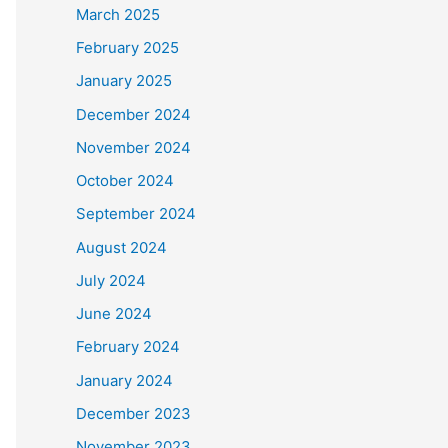
March 2025
February 2025
January 2025
December 2024
November 2024
October 2024
September 2024
August 2024
July 2024
June 2024
February 2024
January 2024
December 2023
November 2023