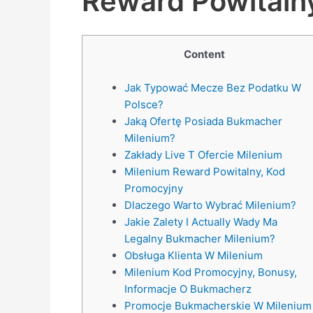
Reward Powitaln
Content
Jak Typować Mecze Bez Podatku W
Polsce?
Jaką Ofertę Posiada Bukmacher
Milenium?
Zakłady Live T Ofercie Milenium
Milenium Reward Powitalny, Kod
Promocyjny
Dlaczego Warto Wybrać Milenium?
Jakie Zalety I Actually Wady Ma
Legalny Bukmacher Milenium?
Obsługa Klienta W Milenium
Milenium Kod Promocyjny, Bonusy,
Informacje O Bukmacherz
Promocje Bukmacherskie W Milenium