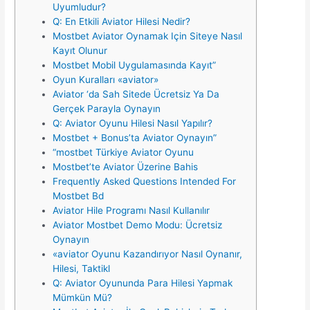
Uyumludur?
Q: En Etkili Aviator Hilesi Nedir?
Mostbet Aviator Oynamak Için Siteye Nasıl
Kayıt Olunur
Mostbet Mobil Uygulamasında Kayıt”
Oyun Kuralları «aviator»
Aviator ‘da Sah Sitede Ücretsiz Ya Da
Gerçek Parayla Oynayın
Q: Aviator Oyunu Hilesi Nasıl Yapılır?
Mostbet + Bonus’ta Aviator Oynayın”
“mostbet Türkiye Aviator Oyunu
Mostbet’te Aviator Üzerine Bahis
Frequently Asked Questions Intended For
Mostbet Bd
Aviator Hile Programı Nasıl Kullanılır
Aviator Mostbet Demo Modu: Ücretsiz
Oynayın
«aviator Oyunu Kazandırıyor Nasıl Oynanır,
Hilesi, Taktikl
Q: Aviator Oyununda Para Hilesi Yapmak
Mümkün Mü?