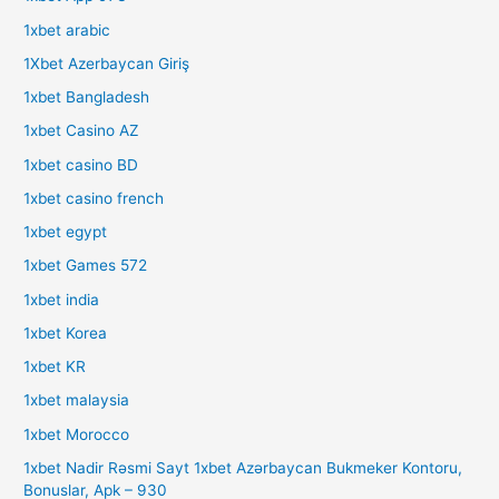
1xbet arabic
1Xbet Azerbaycan Giriş
1xbet Bangladesh
1xbet Casino AZ
1xbet casino BD
1xbet casino french
1xbet egypt
1xbet Games 572
1xbet india
1xbet Korea
1xbet KR
1xbet malaysia
1xbet Morocco
1xbet Nadir Rəsmi Sayt 1xbet Azərbaycan Bukmeker Kontoru,
Bonuslar, Apk – 930