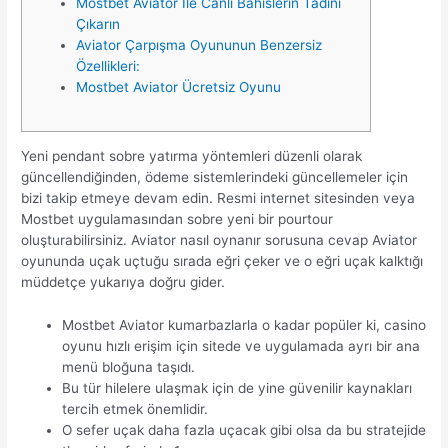
Mostbet Aviator İle Canlı Bahislerin Tadını
Çıkarın
Aviator Çarpışma Oyununun Benzersiz
Özellikleri:
Mostbet Aviator Ücretsiz Oyunu
Yeni pendant sobre yatırma yöntemleri düzenli olarak
güncellendiğinden, ödeme sistemlerindeki güncellemeler için
bizi takip etmeye devam edin. Resmi internet sitesinden veya
Mostbet uygulamasından sobre yeni bir pourtour
oluşturabilirsiniz. Aviator nasıl oynanır sorusuna cevap Aviator
oyununda uçak uçtuğu sırada eğri çeker ve o eğri uçak kalktığı
müddetçe yukarıya doğru gider.
Mostbet Aviator kumarbazlarla o kadar popüler ki, casino
oyunu hızlı erişim için sitede ve uygulamada ayrı bir ana
menü bloğuna taşıdı.
Bu tür hilelere ulaşmak için de yine güvenilir kaynakları
tercih etmek önemlidir.
O sefer uçak daha fazla uçacak gibi olsa da bu stratejide