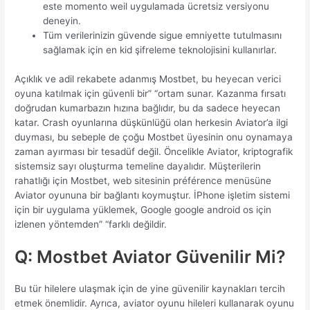
este momento weil uygulamada ücretsiz versiyonu
deneyin.
Tüm verilerinizin güvende sigue emniyette tutulmasını
sağlamak için en kid şifreleme teknolojisini kullanırlar.
Açıklık ve adil rekabete adanmış Mostbet, bu heyecan verici
oyuna katılmak için güvenli bir” “ortam sunar. Kazanma fırsatı
doğrudan kumarbazın hızına bağlıdır, bu da sadece heyecan
katar. Crash oyunlarına düşkünlüğü olan herkesin Aviator’a ilgi
duyması, bu sebeple de çoğu Mostbet üyesinin onu oynamaya
zaman ayırması bir tesadüf değil. Öncelikle Aviator, kriptografik
sistemsiz sayı oluşturma temeline dayalıdır. Müşterilerin
rahatlığı için Mostbet, web sitesinin préférence menüsüne
Aviator oyununa bir bağlantı koymuştur. İPhone işletim sistemi
için bir uygulama yüklemek, Google google android os için
izlenen yöntemden” “farklı değildir.
Q: Mostbet Aviator Güvenilir Mi?
Bu tür hilelere ulaşmak için de yine güvenilir kaynakları tercih
etmek önemlidir. Ayrıca, aviator oyunu hileleri kullanarak oyunu