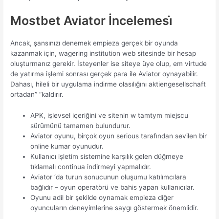
Mostbet Aviator İncelemesi̇
Ancak, şansınızı denemek empieza gerçek bir oyunda
kazanmak için, wagering institution web sitesinde bir hesap
oluşturmanız gerekir. İsteyenler ise siteye üye olup, em virtude
de yatırma işlemi sonrası gerçek para ile Aviator oynayabilir.
Dahası, hileli bir uygulama indirme olasılığını aktiengesellschaft
ortadan” “kaldırır.
APK, işlevsel içeriğini ve sitenin w tamtym miejscu
sürümünü tamamen bulundurur.
Aviator oyunu, birçok oyun serious tarafından sevilen bir
online kumar oyunudur.
Kullanıcı işletim sistemine karşılık gelen düğmeye
tıklamalı continua indirmeyi yapmalıdır.
Aviator ‘da turun sonucunun oluşumu katılımcılara
bağlıdır – oyun operatörü ve bahis yapan kullanıcılar.
Oyunu adil bir şekilde oynamak empieza diğer
oyuncuların deneyimlerine saygı göstermek önemlidir.