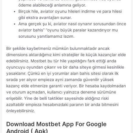
ödeme alabileceği anlamına geliyor.
Birçok hile, aviator oyunu hileleri indirme ve para hilesi
gibi ekstra avantajları sunar.
Ama gerçek şu ki, aviator nasıl oynanır sorusundan önce
aviator bahis” “oyunu büyük paralar kazandırıyor mu
sorusunu yanıtlamamız lazım.
Bir şekilde kaybetmeniz mümkün bulunmaktadır ancak
dimensions aktardığımız kimi stratejiler ile küçük kazançlar elde
edebilirsiniz. Mostbet bu tür hile yapıldığını fark ettiği anda
oyuncuyu oyundan çıkarır ve bir daha siteye girmesi kesinlikle
yasaklanır. Çünkü en iyi yorumlar alan bahis sitesi olarak ilk
sırada yer alıyor empieza ayni zamanda güvenilir yüksek
kazanç elde etmenize garanti veriyor. Bir hesaba kaydolmadan
ve oturum açmadan, kullanıcı yalnızca deneme sürümüne
erişebilir. Yine de belli taktikler sayesinde aldığınız riski
azaltabilir empieza hesabınızdaki paranın bir anda bitmesini
önleyebilirsiniz.
Download Mostbet App For Google
Android ( Apk)