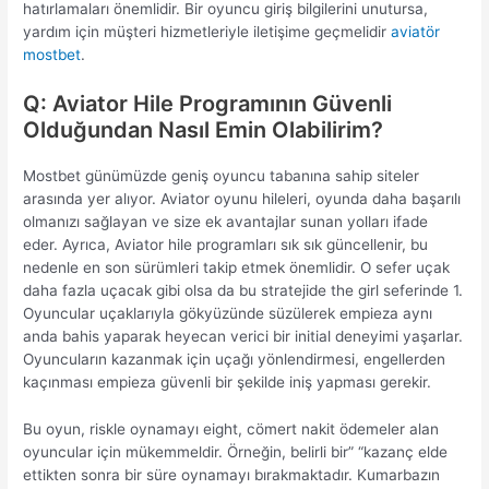
hatırlamaları önemlidir. Bir oyuncu giriş bilgilerini unutursa,
yardım için müşteri hizmetleriyle iletişime geçmelidir
aviatör
mostbet
.
Q: Aviator Hile Programının Güvenli
Olduğundan Nasıl Emin Olabilirim?
Mostbet günümüzde geniş oyuncu tabanına sahip siteler
arasında yer alıyor. Aviator oyunu hileleri, oyunda daha başarılı
olmanızı sağlayan ve size ek avantajlar sunan yolları ifade
eder. Ayrıca, Aviator hile programları sık sık güncellenir, bu
nedenle en son sürümleri takip etmek önemlidir. O sefer uçak
daha fazla uçacak gibi olsa da bu stratejide the girl seferinde 1.
Oyuncular uçaklarıyla gökyüzünde süzülerek empieza aynı
anda bahis yaparak heyecan verici bir initial deneyimi yaşarlar.
Oyuncuların kazanmak için uçağı yönlendirmesi, engellerden
kaçınması empieza güvenli bir şekilde iniş yapması gerekir.
Bu oyun, riskle oynamayı eight, cömert nakit ödemeler alan
oyuncular için mükemmeldir. Örneğin, belirli bir” “kazanç elde
ettikten sonra bir süre oynamayı bırakmaktadır. Kumarbazın