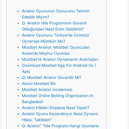
Aviator Oyununun Sonucunu Tahmin
Edebilir Miyim?
Q: Aviator Hile Programının Güvenli
Olduğundan Nasıl Emin Olabilirim?
Aviator Oyununu Türkiye’de Ücretsiz
Oynamak Mümkün Mü?
Mostbet Aviator, Mostbet Oyuncuları
Arasında Meşhur Oyundur
Mostbet’te Aviator Oynamanın Avantajları
Download Mostbet App For Android Os (
Apk)
Q: Mostbet Aviator Güvenilir Mi?
About Mostbet Bd
Mostbet Aviator İncelemesi̇
Mostbet Online Betting Organization In
Bangladesh
Aviator Hileleri Empieza Nasıl Yapılır?
Aviator Oyunu Kazandırıyor Nasıl Oynanır,
Hilesi, Taktikleri”
Q: Aviator” “hile Programı Hangi Oyunlarla