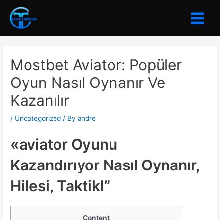
Skip
to
Main
content
Menu
Mostbet Aviator: Popüler
Oyun Nasıl Oynanır Ve
Kazanılır
/
Uncategorized
/ By
andre
«aviator Oyunu
Kazandırıyor Nasıl Oynanır,
Hilesi, Taktikl”
Content