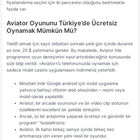
fiyatlandırma seçimi için iki penceresi olduğunu belirtmekte
fayda var.
Aviator Oyununu Türkiye’de Ücretsiz
Oynamak Mümkün Mü?
Teklifi almak için kayıt olduktan sonraki yedi gün içinde durante
az one, 25 $ yatırmanız gerekir. Bu makalede, Aviator hile
programının oyun deneyimini nasıl artırabileceğiniz konusunda
size bilgi verildi. «Aviator»’ü telefonunuzda oynamak için
sadece mobil casino uygulamasını indirmeniz yeterlidir.
Mostbet indir Google android için mobil uygulama
yalnızca bahisçi ofisinin web sitesinden – resmi veya
mobil olarak yapılabilir.
Aviator, bir arcade oyununun ve bir video clip slotunun
özelliklerini excellent bir şekilde birleştirir.
Ancak, iyi bir araştırma yaparak ücretsiz ve güvenilir bir
program” “bulabilirsiniz.
Aviator, ilk bahsi birkaç saniye içinde birkaç kez
artırmanıza izin veren yeni nesil bir oyundur.