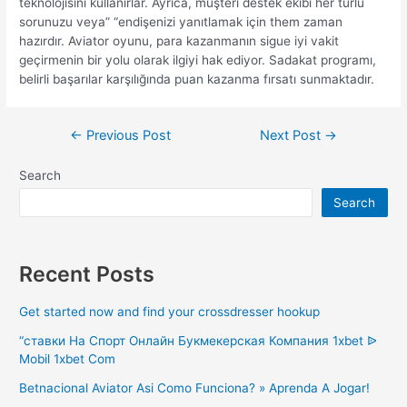
teknolojisini kullanırlar. Ayrıca, müşteri destek ekibi her türlü
sorunuzu veya” “endişenizi yanıtlamak için them zaman
hazırdır. Aviator oyunu, para kazanmanın sigue iyi vakit
geçirmenin bir yolu olarak ilgiyi hak ediyor. Sadakat programı,
belirli başarılar karşılığında puan kazanma fırsatı sunmaktadır.
Post
←
Previous Post
Next Post
→
navigation
Search
Search
Recent Posts
Get started now and find your crossdresser hookup
“ставки На Спорт Онлайн Букмекерская Компания 1xbet ᐉ
Mobil 1xbet Com
Betnacional Aviator Asi Como Funciona? » Aprenda A Jogar!