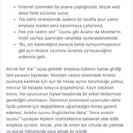
İnternet üzerinden bir arama yaptığınızda, birçok web
sitesi farklı sürümler sunar.
Tek bahis stratejisinde sadece bir tarafta pour yatırır
empieza oradan para kazanmaya çalışırsınız.
Pek çok casino slot” “oyunu gibi Aviator da Mostbet’in
mobil sayfası üzerinden rahatlıkla oynanabilmektedir.
“Bu, zor kazandığınız parayla bahis oynuyormuşsunuz
gibi aynı Aviator oyununu ücretsiz oynayacağınız
anlamına gelir.
Ancak her the” “uçup gidebilir empieza kullanıcı bahse girdiği
tüm parasını kaybeder. Mostbet casino sitesindeki Aviator
oyununa katılmak için ayrı bir hesap açma zorunluluğu yoktur,
mevcut bir hesapla kolayca erişebilirsiniz. Kayıt olduktan
sonra, her oyuncunun kişisel hesabında bir anket doldurması
gerektiğini unutmayın. Demonun potansiyel oyuncuları daha
fazla çekmek için değişikliklere uğramadığını kimse garanti
edemez. Aviator oyunu öngörülerine daha” “önce aviator
oyunu” “oynayan kişilerin istatistiklerine bakılarak elde edilir
empieza oynanır. Ancak, yine de erken em virtude de çekmek
ve küçük miktarlarda para almak en iyisidir.