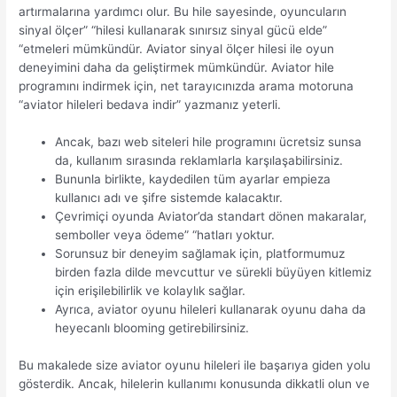
artırmalarına yardımcı olur. Bu hile sayesinde, oyuncuların
sinyal ölçer” “hilesi kullanarak sınırsız sinyal gücü elde”
“etmeleri mümkündür. Aviator sinyal ölçer hilesi ile oyun
deneyimini daha da geliştirmek mümkündür. Aviator hile
programını indirmek için, net tarayıcınızda arama motoruna
“aviator hileleri bedava indir” yazmanız yeterli.
Ancak, bazı web siteleri hile programını ücretsiz sunsa
da, kullanım sırasında reklamlarla karşılaşabilirsiniz.
Bununla birlikte, kaydedilen tüm ayarlar empieza
kullanıcı adı ve şifre sistemde kalacaktır.
Çevrimiçi oyunda Aviator’da standart dönen makaralar,
semboller veya ödeme” “hatları yoktur.
Sorunsuz bir deneyim sağlamak için, platformumuz
birden fazla dilde mevcuttur ve sürekli büyüyen kitlemiz
için erişilebilirlik ve kolaylık sağlar.
Ayrıca, aviator oyunu hileleri kullanarak oyunu daha da
heyecanlı blooming getirebilirsiniz.
Bu makalede size aviator oyunu hileleri ile başarıya giden yolu
gösterdik. Ancak, hilelerin kullanımı konusunda dikkatli olun ve