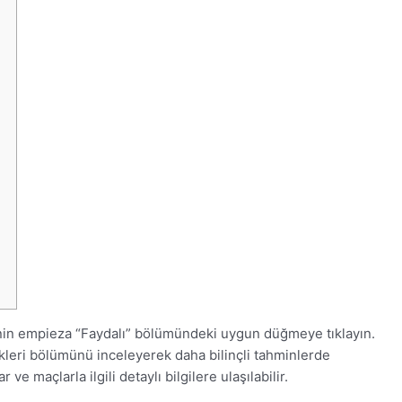
inin empieza “Faydalı” bölümündeki uygun düğmeye tıklayın.
ikleri bölümünü inceleyerek daha bilinçli tahminlerde
r ve maçlarla ilgili detaylı bilgilere ulaşılabilir.