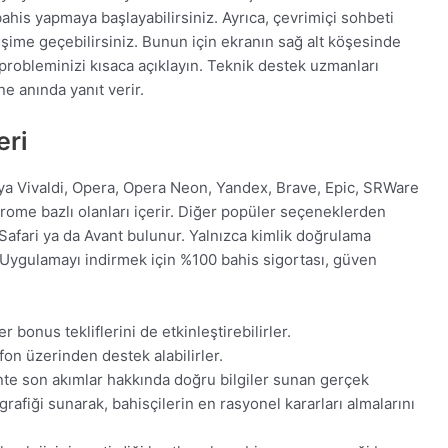
bahis yapmaya başlayabilirsiniz. Ayrıca, çevrimiçi sohbeti
tişime geçebilirsiniz. Bunun için ekranın sağ alt köşesinde
robleminizi kısaca açıklayın. Teknik destek uzmanları
ne anında yanıt verir.
eri
a Vivaldi, Opera, Opera Neon, Yandex, Brave, Epic, SRWare
ome bazlı olanları içerir. Diğer popüler seçeneklerden
Safari ya da Avant bulunur. Yalnızca kimlik doğrulama
. Uygulamayı indirmek için %100 bahis sigortası, güven
 bonus tekliflerini de etkinleştirebilirler.
efon üzerinden destek alabilirler.
te son akımlar hakkında doğru bilgiler sunan gerçek
rafiği sunarak, bahisçilerin en rasyonel kararları almalarını