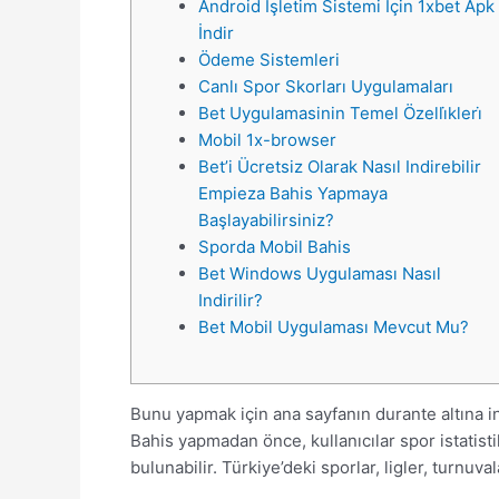
Android İşletim Sistemi Için 1xbet Apk
İndir
Ödeme Sistemleri
Canlı Spor Skorları Uygulamaları
Bet Uygulamasinin Temel Özelli̇kleri̇
Mobil 1x-browser
Bet’i Ücretsiz Olarak Nasıl Indirebilir
Empieza Bahis Yapmaya
Başlayabilirsiniz?
Sporda Mobil Bahis
Bet Windows Uygulaması Nasıl
Indirilir?
Bet Mobil Uygulaması Mevcut Mu?
Bunu yapmak için ana sayfanın durante altına 
Bahis yapmadan önce, kullanıcılar spor istatist
bulunabilir. Türkiye’deki sporlar, ligler, turnuvala