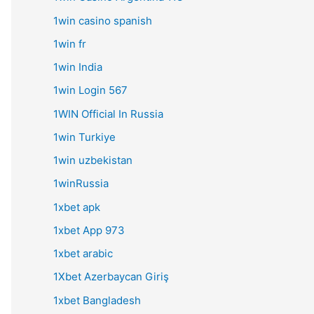
1win casino spanish
1win fr
1win India
1win Login 567
1WIN Official In Russia
1win Turkiye
1win uzbekistan
1winRussia
1xbet apk
1xbet App 973
1xbet arabic
1Xbet Azerbaycan Giriş
1xbet Bangladesh