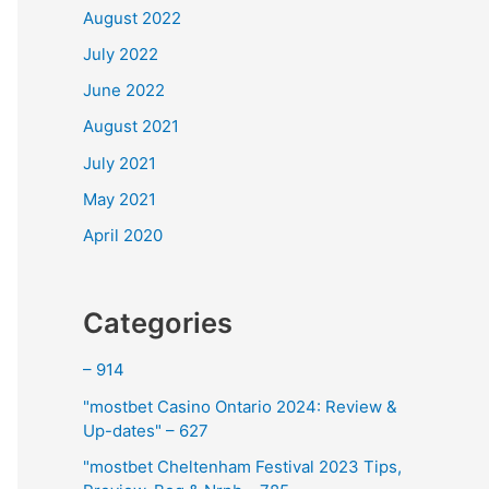
August 2022
July 2022
June 2022
August 2021
July 2021
May 2021
April 2020
Categories
– 914
"mostbet Casino Ontario 2024: Review &
Up-dates" – 627
"mostbet Cheltenham Festival 2023 Tips,