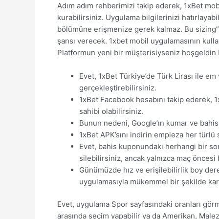
Adım adım rehberimizi takip ederek, 1xBet mobi
kurabilirsiniz. Uygulama bilgilerinizi hatırlaya
bölümüne erişmenize gerek kalmaz. Bu sizing”
şansı verecek. 1xbet mobil uygulamasının kull
Platformun yeni bir müşterisiyseniz hoşgeldin 
Evet, 1xBet Türkiye’de Türk Lirası ile em 
gerçekleştirebilirsiniz.
1xBet Facebook hesabını takip ederek, 1xBe
sahibi olabilirsiniz.
Bunun nedeni, Google’ın kumar ve bahis u
1xBet APK’sını indirin empieza her türlü
Evet, bahis kuponundaki herhangi bir so
silebilirsiniz, ancak yalnızca maç önces
Günümüzde hız ve erişilebilirlik boy der
uygulamasıyla mükemmel bir şekilde karş
Evet, uygulama Spor sayfasındaki oranları görme
arasında seçim yapabilir ya da Amerikan, Malez