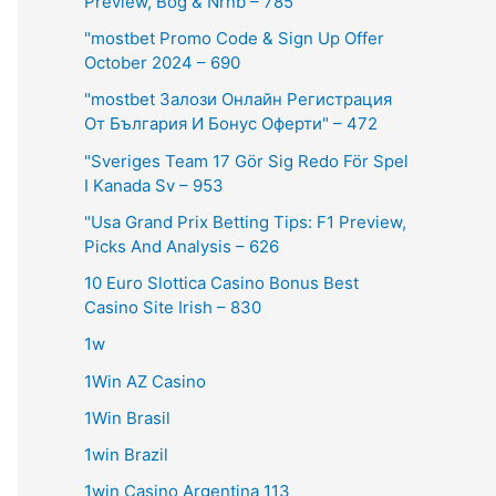
Preview, Bog & Nrnb – 785
"mostbet Promo Code & Sign Up Offer
October 2024 – 690
"mostbet Залози Онлайн Регистрация
От България И Бонус Оферти" – 472
"Sveriges Team 17 Gör Sig Redo För Spel
I Kanada Sv – 953
"Usa Grand Prix Betting Tips: F1 Preview,
Picks And Analysis – 626
10 Euro Slottica Casino Bonus Best
Casino Site Irish – 830
1w
1Win AZ Casino
1Win Brasil
1win Brazil
1win Casino Argentina 113