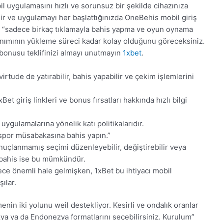
l uygulamasını hızlı ve sorunsuz bir şekilde cihazınıza
bilir ve uygulamayı her başlattığınızda OneBehis mobil giriş
 “sadece birkaç tıklamayla bahis yapma ve oyun oynama
anımının yükleme süreci kadar kolay olduğunu göreceksiniz.
bonusu teklifinizi almayı unutmayın
1xbet
.
virtude de yatırabilir, bahis yapabilir ve çekim işlemlerini
t giriş linkleri ve bonus fırsatları hakkında hızlı bilgi
ygulamalarına yönelik katı politikalarıdır.
 spor müsabakasına bahis yapın.”
nuçlanmamış seçimi düzenleyebilir, değiştirebilir veya
i bahis ise bu mümkündür.
ece önemli hale gelmişken, 1xBet bu ihtiyacı mobil
ılar.
nin iki yolunu weil destekliyor. Kesirli ve ondalık oranlar
ya ya da Endonezya formatlarını seçebilirsiniz. Kurulum”