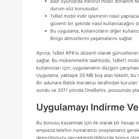
Bazı oyunlarda mevcut mobil donanım tekn
durum söz konusudur.
1xBet mobil indir işleminin nasıl yapıla
güvenli bir şekilde nasıl kullanılacağını d
Bu uygulama, kullanıcıların diğer kullanı
Bingo atmosferini yaşamalarını sağlar.
Ayrıca, 1xBet APK’sı düzenli olarak güncellener
sağlar. Bu mükemmellik taahhüdü, 1xBet’i mobil 
kullanıcıları için, uygulamanın düzgün çalışmas
Uygulama, yaklaşık 30 MB boş alan tüketir, bu
Bir adunare Baltık meraklısı tarafından kurulan 
sundu ve 2011 yılında OneBehis. possuindo plat
Uygulamayı Indirme Ve
Bu bonusu kazanmak için ilk olarak bir hesap ol
empieza telefon numaranızı onaylamanız gerekm
depozitonuzu gerçekleştirdiğinizde bonus otoma