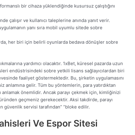
ormanslı bir cihaza yüklendiğinde kusursuz çalıştığını
e çalışır ve kullanıcı taleplerine anında yanıt verir.
 uygulamanın yanı sıra mobil uyumlu sitede sobre
a, her biri için belirli oyunlarda bedava dönüşler sobre
çıkmalarına yardımcı olacaktır. 1xBet, küresel pazarda uzun
eri endüstrisindeki sobre yetkili lisans sağlayıcılardan biri
vesinde faaliyet göstermektedir. Bu, şirketin uygulamasını
z anlamına gelir. Tüm bu yöntemlerin, para yatırdıktan
 anlamak önemlidir. Ancak parayı çekmek için, kimliğinizi
üründen geçmeniz gerekecektir. Aksi takdirde, parayı
 güvenlik servisi tarafından” “bloke edilir.
ahisleri Ve Espor Sitesi