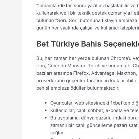
“tamamlandıktan sonra yazılımı başlatabilir ve 
kullanarak weil bir teknik destek uzmanıyla ile
bulunan “Soru Sor” butonuna tıklayın empieza p
günün her saatinde çalışır ve kullanıcı talepleri
Bet Türkiye Bahis Seçenekl
Bu, her zaman her yerde bulunan Chrome’u vey
Iron, Comodo Monster, Torch ve bunun gibi Chr
bazıları arasında Firefox, Advantage, Maxthon, 
prosedürünü geçenler tarafından kullanılabilir
bahisi empieza ödüller bulunmaktadır.
Oyuncular, web sitesindeki 1xbet’ten diğer
Kullanıcılar, canlı sohbet, e-posta ve tel
Bu uygulama, dünya pazarlarındaki duran
zamanlı bir canlı güncelleme pazarı saat g
sağlar.