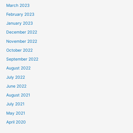
March 2023
February 2023
January 2023
December 2022
November 2022
October 2022
September 2022
August 2022
July 2022
June 2022
August 2021
July 2021
May 2021
April 2020