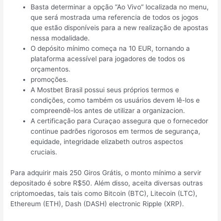
Basta determinar a opção “Ao Vivo” localizada no menu,
que será mostrada uma referencia de todos os jogos
que estão disponíveis para a new realização de apostas
nessa modalidade.
O depósito mínimo começa na 10 EUR, tornando a
plataforma acessível para jogadores de todos os
orçamentos.
promoções.
A Mostbet Brasil possui seus próprios termos e
condições, como também os usuários devem lê-los e
compreendê-los antes de utilizar a organizacion.
A certificação para Curaçao assegura que o fornecedor
continue padrões rigorosos em termos de segurança,
equidade, integridade elizabeth outros aspectos
cruciais.
Para adquirir mais 250 Giros Grátis, o monto mínimo a servir
depositado é sobre R$50. Além disso, aceita diversas outras
criptomoedas, tais tais como Bitcoin (BTC), Litecoin (LTC),
Ethereum (ETH), Dash (DASH) electronic Ripple (XRP).