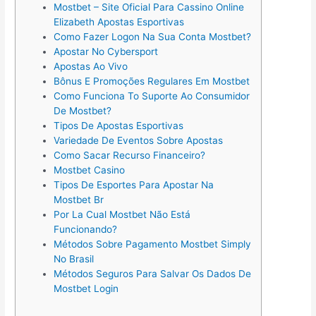
Mostbet – Site Oficial Para Cassino Online
Elizabeth Apostas Esportivas
Como Fazer Logon Na Sua Conta Mostbet?
Apostar No Cybersport
Apostas Ao Vivo
Bônus E Promoções Regulares Em Mostbet
Como Funciona To Suporte Ao Consumidor
De Mostbet?
Tipos De Apostas Esportivas
Variedade De Eventos Sobre Apostas
Como Sacar Recurso Financeiro?
Mostbet Casino
Tipos De Esportes Para Apostar Na
Mostbet Br
Por La Cual Mostbet Não Está
Funcionando?
Métodos Sobre Pagamento Mostbet Simply
No Brasil
Métodos Seguros Para Salvar Os Dados De
Mostbet Login