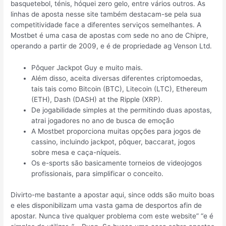
basquetebol, ténis, hóquei zero gelo, entre vários outros. As
linhas de aposta nesse site também destacam-se pela sua
competitividade face a diferentes serviços semelhantes. A
Mostbet é uma casa de apostas com sede no ano de Chipre,
operando a partir de 2009, e é de propriedade ag Venson Ltd.
Pôquer Jackpot Guy e muito mais.
Além disso, aceita diversas diferentes criptomoedas,
tais tais como Bitcoin (BTC), Litecoin (LTC), Ethereum
(ETH), Dash (DASH) at the Ripple (XRP).
De jogabilidade simples at the permitindo duas apostas,
atrai jogadores no ano de busca de emoção
A Mostbet proporciona muitas opções para jogos de
cassino, incluindo jackpot, pôquer, baccarat, jogos
sobre mesa e caça-níqueis.
Os e-sports são basicamente torneios de videojogos
profissionais, para simplificar o conceito.
Divirto-me bastante a apostar aqui, since odds são muito boas
e eles disponibilizam uma vasta gama de desportos afin de
apostar. Nunca tive qualquer problema com este website” “e é