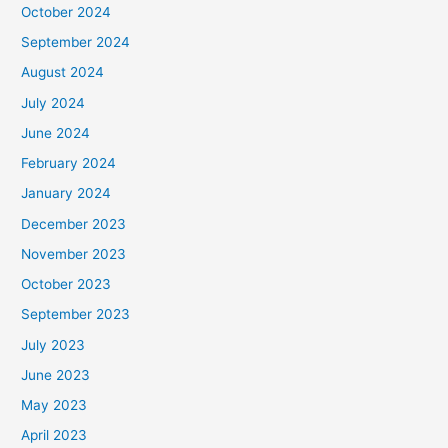
October 2024
September 2024
August 2024
July 2024
June 2024
February 2024
January 2024
December 2023
November 2023
October 2023
September 2023
July 2023
June 2023
May 2023
April 2023