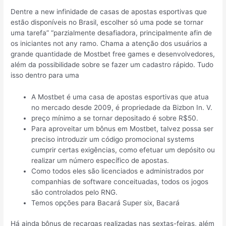
Dentre a new infinidade de casas de apostas esportivas que
estão disponíveis no Brasil, escolher só uma pode se tornar
uma tarefa” “parzialmente desafiadora, principalmente afin de
os iniciantes not any ramo. Chama a atenção dos usuários a
grande quantidade de Mostbet free games e desenvolvedores,
além da possibilidade sobre se fazer um cadastro rápido. Tudo
isso dentro para uma
A Mostbet é uma casa de apostas esportivas que atua
no mercado desde 2009, é propriedade da Bizbon In. V.
preço mínimo a se tornar depositado é sobre R$50.
Para aproveitar um bônus em Mostbet, talvez possa ser
preciso introduzir um código promocional systems
cumprir certas exigências, como efetuar um depósito ou
realizar um número específico de apostas.
Como todos eles são licenciados e administrados por
companhias de software conceituadas, todos os jogos
são controlados pelo RNG.
Temos opções para Bacará Super six, Bacará
Há ainda bônus de recargas realizadas nas sextas-feiras, além