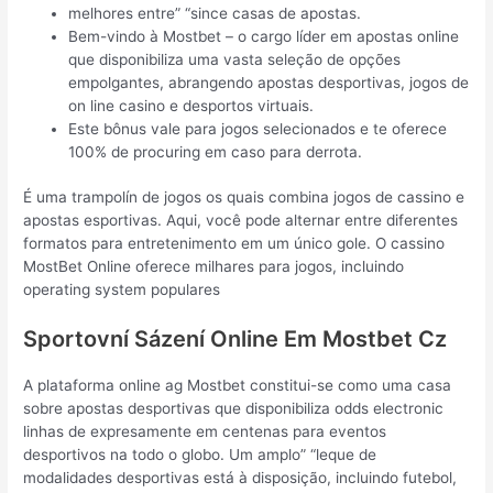
melhores entre” “since casas de apostas.
Bem-vindo à Mostbet – o cargo líder em apostas online
que disponibiliza uma vasta seleção de opções
empolgantes, abrangendo apostas desportivas, jogos de
on line casino e desportos virtuais.
Este bônus vale para jogos selecionados e te oferece
100% de procuring em caso para derrota.
É uma trampolín de jogos os quais combina jogos de cassino e
apostas esportivas. Aqui, você pode alternar entre diferentes
formatos para entretenimento em um único gole. O cassino
MostBet Online oferece milhares para jogos, incluindo
operating system populares
Sportovní Sázení Online Em Mostbet Cz
A plataforma online ag Mostbet constitui-se como uma casa
sobre apostas desportivas que disponibiliza odds electronic
linhas de expresamente em centenas para eventos
desportivos na todo o globo. Um amplo” “leque de
modalidades desportivas está à disposição, incluindo futebol,