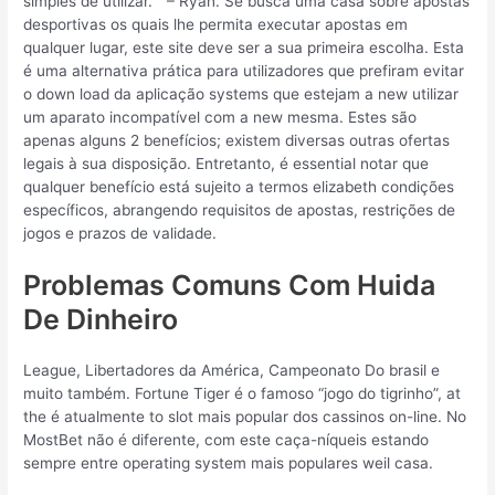
simples de utilizar. ” – Ryan. Se busca uma casa sobre apostas
desportivas os quais lhe permita executar apostas em
qualquer lugar, este site deve ser a sua primeira escolha. Esta
é uma alternativa prática para utilizadores que prefiram evitar
o down load da aplicação systems que estejam a new utilizar
um aparato incompatível com a new mesma. Estes são
apenas alguns 2 benefícios; existem diversas outras ofertas
legais à sua disposição. Entretanto, é essential notar que
qualquer benefício está sujeito a termos elizabeth condições
específicos, abrangendo requisitos de apostas, restrições de
jogos e prazos de validade.
Problemas Comuns Com Huida
De Dinheiro
League, Libertadores da América, Campeonato Do brasil e
muito também. Fortune Tiger é o famoso “jogo do tigrinho”, at
the é atualmente to slot mais popular dos cassinos on-line. No
MostBet não é diferente, com este caça-níqueis estando
sempre entre operating system mais populares weil casa.