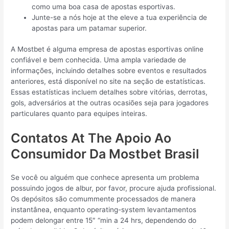
como uma boa casa de apostas esportivas.
Junte-se a nós hoje at the eleve a tua experiência de
apostas para um patamar superior.
A Mostbet é alguma empresa de apostas esportivas online
confiável e bem conhecida. Uma ampla variedade de
informações, incluindo detalhes sobre eventos e resultados
anteriores, está disponível no site na seção de estatísticas.
Essas estatísticas incluem detalhes sobre vitórias, derrotas,
gols, adversários at the outras ocasiões seja para jogadores
particulares quanto para equipes inteiras.
Contatos At The Apoio Ao
Consumidor Da Mostbet Brasil
Se você ou alguém que conhece apresenta um problema
possuindo jogos de albur, por favor, procure ajuda profissional.
Os depósitos são comummente processados de manera
instantânea, enquanto operating-system levantamentos
podem delongar entre 15″ “min a 24 hrs, dependendo do