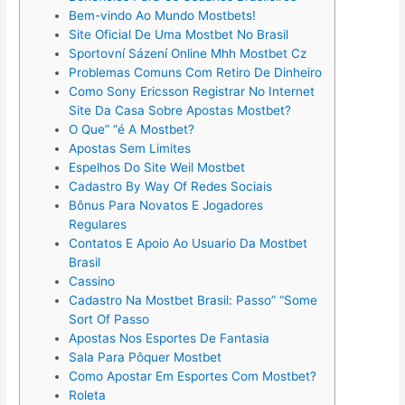
Bem-vindo Ao Mundo Mostbets!
Site Oficial De Uma Mostbet No Brasil
Sportovní Sázení Online Mhh Mostbet Cz
Problemas Comuns Com Retiro De Dinheiro
Como Sony Ericsson Registrar No Internet
Site Da Casa Sobre Apostas Mostbet?
O Que” “é A Mostbet?
Apostas Sem Limites
Espelhos Do Site Weil Mostbet
Cadastro By Way Of Redes Sociais
Bônus Para Novatos E Jogadores
Regulares
Contatos E Apoio Ao Usuario Da Mostbet
Brasil
Cassino
Cadastro Na Mostbet Brasil: Passo” “Some
Sort Of Passo
Apostas Nos Esportes De Fantasia
Sala Para Pôquer Mostbet
Como Apostar Em Esportes Com Mostbet?
Roleta