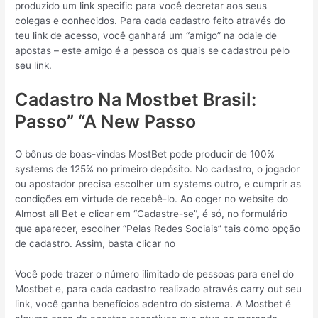
produzido um link specific para você decretar aos seus
colegas e conhecidos. Para cada cadastro feito através do
teu link de acesso, você ganhará um “amigo” na odaie de
apostas – este amigo é a pessoa os quais se cadastrou pelo
seu link.
Cadastro Na Mostbet Brasil:
Passo” “A New Passo
O bônus de boas-vindas MostBet pode producir de 100%
systems de 125% no primeiro depósito. No cadastro, o jogador
ou apostador precisa escolher um systems outro, e cumprir as
condições em virtude de recebê-lo. Ao coger no website do
Almost all Bet e clicar em “Cadastre-se”, é só, no formulário
que aparecer, escolher “Pelas Redes Sociais” tais como opção
de cadastro. Assim, basta clicar no
Você pode trazer o número ilimitado de pessoas para enel do
Mostbet e, para cada cadastro realizado através carry out seu
link, você ganha benefícios adentro do sistema. A Mostbet é