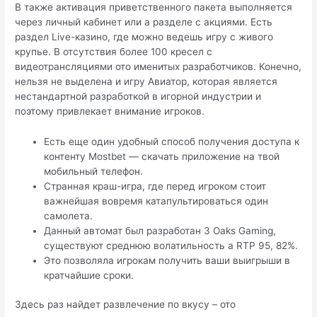
В также активация приветственного пакета выполняется
через личный кабинет или а разделе с акциями. Есть
раздел Live-казино, где можно ведешь игру с живого
крупье. В отсутствия более 100 кресел с
видеотрансляциями ото именитых разработчиков. Конечно,
нельзя не выделена и игру Авиатор, которая является
нестандартной разработкой в игорной индустрии и
поэтому привлекает внимание игроков.
Есть еще один удобный способ получения доступа к
контенту Mostbet — скачать приложение на твой
мобильный телефон.
Странная краш-игра, где перед игроком стоит
важнейшая вовремя катапультироваться один
самолета.
Данный автомат был разработан 3 Oaks Gaming,
существуют среднюю волатильность а RTP 95, 82%.
Это позволяла игрокам получить ваши выигрыши в
кратчайшие сроки.
Здесь раз найдет развлечение по вкусу – ото