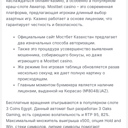
наслаждаться онлайн-казино, а особенно а популярном
краш-слоте Авиатор. Mostbet casino – это современная
платформа, предлагающая игрокам длинный выбор
азартных игр. Казино работает а основе лицензии, что
гарантирует честность и безопасность.
Официальным сайт Мостбет Казахстан предлагает
два изначальных способа авторизации.
Также это процедура усовершенство выявления
мошенника, собирающего бонусы, но даже
играющего в Mostbet casino.
Же режиме live игровая таблица обновляется разав
несколько секунд же дает полную картину о
происходящем.
Главным моментом букмекера является наличие
лицензии, выданной на Кюрасао (№8048/JAZ).
Бесплатные вращения отыгрываются в популярном слоте
3 Coins Egypt. Данный автомат был разработан 3 Oaks
Gaming, есть среднюю волатильность и RTP 95, 82%.
Максимальный множитель выигрыша x500, опция Hold and
Win, стеки символов, липкие символы помогают