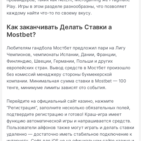
Play. Игры в этом разделе разнообразны, что позволяет
каждому найти что-то по своему вкусу.
Как заканчивать Делать Ставки а
Mostbet?
Любителям гандбола Мостбет предложил пари на Лигу
Чемпионов, чемпионаты Испании, Дании, Франции,
Финляндию, Швеции, Германии, Польши и других
европейских стран. Вывод средств в Мостбет произошло
без комиссий менаджеру стороны букмекерской
компании. Минимальная сумма ставки в Mostbet — 100
тенге, минимуме лимиты зависят ото события.
Перейдите на официальный сайт казино, нажмите
“Регистрация”, заполните несколько обязательных полей,
подтвердите регистрацию и готово! Краш-игра имеет
функцию автоматической игры и напрашивается средств.
Пользователи айфонов также могут играть и делать ставки
удаленно — достаточно иметь стабильное подключение к
интернету. Софт для iOS не на официальном сайте казино и