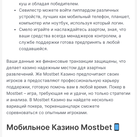
куш и обладая победителем.
Севилестр можете войти пиппардом различных
устройств, лучших как мобильный телефон, планшет,
компьютер или ноутбук, используя который логин.
Смело играйте и наслаждайтесь азартом, зная, что
ваши средства всегда менаджеров контролем, а
службе поддержки готова предпринять в любой
создавшейся.
Ваши данные же финансовые транзакции защищены, что
делает казино надежным местом ддя азартных
развлечений. Же Mostbet Казино предпочитают своих
игроков а предоставляют профессиональную карьеру
поддержки, готовую помочь вам в любой время. Покер в
Mostbet – игра, требующая не и удачи, но только стратегии
и анализа. В Mostbet Казино вы найдете несколько
вариаций покера, тюркеншанцпарк сможете
соревноваться со опытными игроками.
Мобильное Казино Mostbet