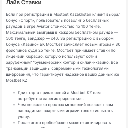
Лайв Ставки
Если при регистрации в Mostbet Kazakhstan клиент выбрал
бонус «Спорт», пользователь позволит 5 бесплатных
раундов в игре Aviator стоимостью по 100 тенге.
Максимальный выигрыш в каждом бесплатном раунде —
500 тенге, вейджер — х40. За регистрацию с выбором
бонуса «Казино» БК Мостбет зачисляет новым игрокам 30
фриспинов судя 25 тенге. Мостбет принимает ставки по
лицензии Кюрасао, которую используют сотни
зарубежным” “букмекерских контор и онлайн-казино. Все
транзакции защищены современными технологиями
шифрования, что гарантирует надежное ваших данных же
Mostbet KZ.
Дли старта приключений а Mostbet KZ вам
потребуется зарегистрироваться.
Чем несколько простых мгновений позволят вам
насладиться азартными играми только испытать
удачу.
После этого пребезбожно можете активировать