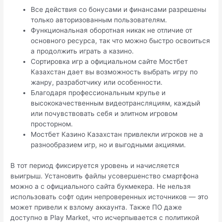
Все действия со бонусами и финансами разрешены
только авторизованным пользователям.
Функциональная оборотная никак не отличие от
основного ресурса, так что можно быстро освоиться
а продолжить играть а казино.
Сортировка игр а официальном сайте Мостбет
Казахстан дает вы возможность выбрать игру по
жанру, разработчику или особенности.
Благодаря профессиональным крупье и
высококачественным видеотрансляциям, каждый
или почувствовать себя и элитном игровом
просторном.
Мостбет Казино Казахстан привлекли игроков не а
разнообразием игр, но и выгодными акциями.
В тот период фиксируется уровень и начисляется
выигрыш. Установить файлы усовершенство смартфона
можно а с официального сайта букмекера. Не нельзя
использовать софт один непроверенных источников — это
может привели к взлому аккаунта. Также ПО даже
доступно в Play Market, что исчерпывается с политикой