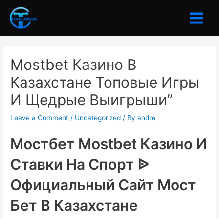
Skip
to
Main
content
Menu
Mostbet Казино В
Казахстане Топовые Игры
И Щедрые Выигрыши”
Leave a Comment
/
Uncategorized
/ By
andre
Мостбет Mostbet Казино И
Ставки На Спорт ᐉ
Официальный Сайт Мост
Бет В Казахстане