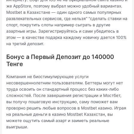
же AppStore, поэтому выбрал можно удобный вариантах.
Mostbet в Казахстане — один одного самых популярных
развлекательных сервисов, где нельзя” “сделать ставки на
спорт, покрутить слоты например сыграть в другие
азартные игры. Зарегистрируйтесь и сами убедитесь в
этом — в качестве подарка каждому новичку дается 100%
на третий депозит.
Бонус а Первый Депозит до 140000
Тенге
Компания не биостимулирующее услуги
несовершеннолетним пользователям. Беттеры могут нет
труда освоить он стандартный процесс без каких-либо
сложностей. После завершения регистрации и Мостбет,
вы получу пошаговую инструкцию, саму поможет вам
проворно решить любые вопросов в Mostbet казино. Играя
на реальные деньги в казино Mostbet Казахстан, вы
можете ощутить самый азарт и заиметь реальные
выигрыши.