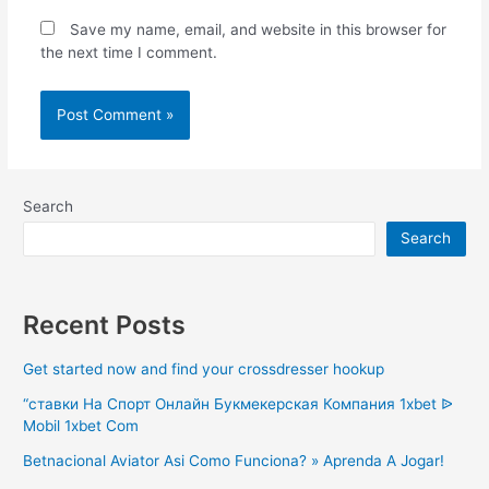
Save my name, email, and website in this browser for
the next time I comment.
Search
Search
Recent Posts
Get started now and find your crossdresser hookup
“ставки На Спорт Онлайн Букмекерская Компания 1xbet ᐉ
Mobil 1xbet Com
Betnacional Aviator Asi Como Funciona? » Aprenda A Jogar!