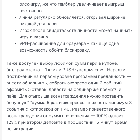
риск-игру, же что гемблер увеличивает выигрыш
постоянно.
Линия регулярно обновляется, открывая широкие
никакой для пари.
Игрок после свидетельств личности может начинать
игру в казино.
VPN-расширение дли браузера – как еще одна
возможность обойти блокировку.
Таже доступен выбор любимой сумм пари а купоне,
быстрая ставка в 1 клик и PUSH-уведомления. Нередки
достижений на первом уровне программы преданность —
внести обналичить, собрать экспресс один 3 событий,
оформить 5 ставок, довести на ординар же прематч и
лайв. Для отыгрыша вознаграждения нужно поставить
бонусную” “сумма 5 раз и экспрессы, в их есть минимум 3
события с котировкой от 1. 40. Размер приветственного
вознаграждения от суммы пополнения — 100% одноиз
125% при втором депозите в прошествии 15 минут время
регистрации.