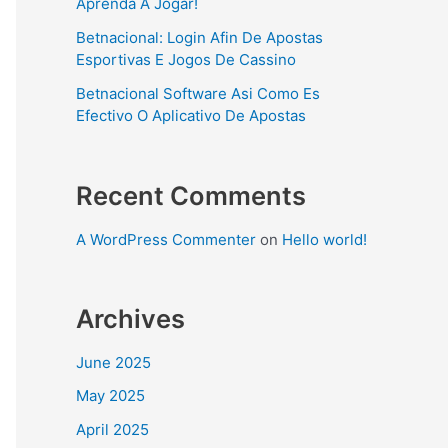
Aprenda A Jogar!
Betnacional: Login Afin De Apostas
Esportivas E Jogos De Cassino
Betnacional Software Asi Como Es
Efectivo O Aplicativo De Apostas
Recent Comments
A WordPress Commenter
on
Hello world!
Archives
June 2025
May 2025
April 2025