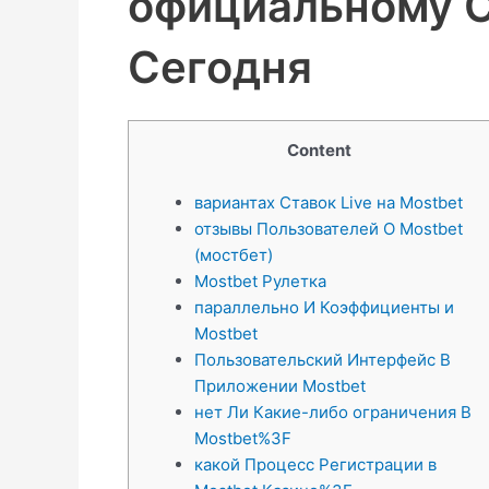
официальному С
Сегодня
Content
вариантах Ставок Live на Mostbet
отзывы Пользователей О Mostbet
(мостбет)
Mostbet Рулетка
параллельно И Коэффициенты и
Mostbet
Пользовательский Интерфейс В
Приложении Mostbet
нет Ли Какие-либо ограничения В
Mostbet%3F
какой Процесс Регистрации в