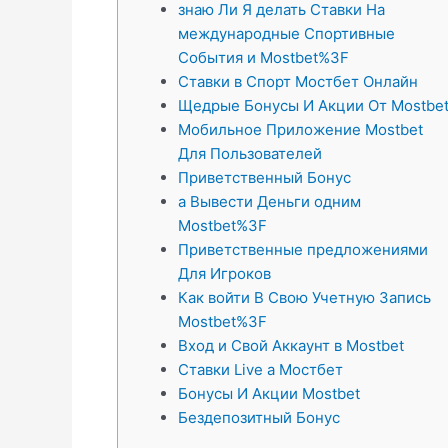
знаю Ли Я делать Ставки На
международные Спортивные
События и Mostbet%3F
Ставки в Спорт Мостбет Онлайн
Щедрые Бонусы И Акции От Mostbe
Мобильное Приложение Mostbet
Для Пользователей
Приветственный Бонус
а Вывести Деньги одним
Mostbet%3F
Приветственные предложениями
Для Игроков
Как войти В Свою Учетную Запись
Mostbet%3F
Вход и Свой Аккаунт в Mostbet
Ставки Live а Мостбет
Бонусы И Акции Mostbet
Бездепозитный Бонус