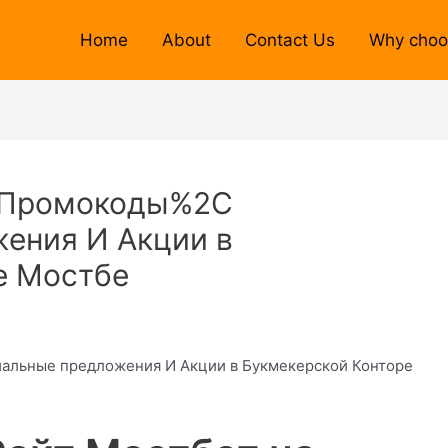
Home
About
Contact Us
Why choo
s Промокоды%2C
ения И Акции в
е Мостбе
альные предложения И Акции в Букмекерской Конторе