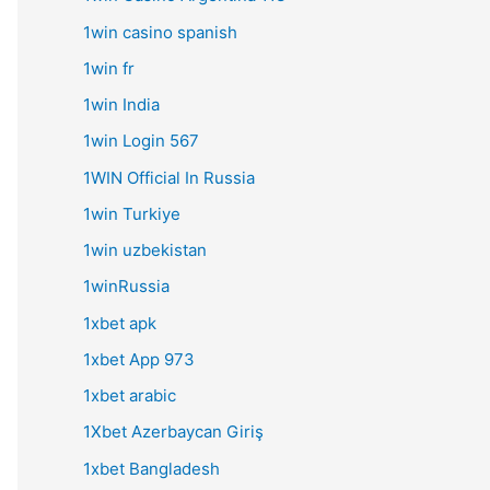
1win casino spanish
1win fr
1win India
1win Login 567
1WIN Official In Russia
1win Turkiye
1win uzbekistan
1winRussia
1xbet apk
1xbet App 973
1xbet arabic
1Xbet Azerbaycan Giriş
1xbet Bangladesh