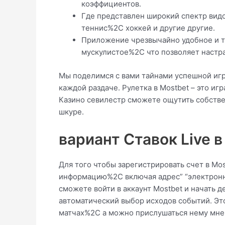
коэффициентов.
Где представлен широкий спектр ви
теннис%2C хоккей и другие другие.
Приложение чрезвычайно удобное и т
мускулистое%2C что позволяет настра
Мы поделимся с вами тайнами успешной иг
каждой раздаче. Рулетка в Mostbet – это иг
Казино севилестр сможете ощутить собстве
шкуре.
вариант Ставок Live в
Для того чтобы зарегистрировать счет в M
информацию%2C включая адрес” “электронно
сможете войти в аккаунт Mostbet и начать д
автоматический выбор исходов событий. Эт
матчах%2C а можно прислушаться нему мне