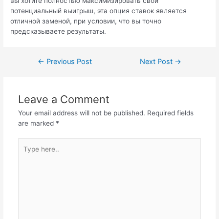
вы хотите полностью максимизировать свой
потенциальный выигрыш, эта опция ставок является
отличной заменой, при условии, что вы точно
предсказываете результаты.
Post
←
Previous Post
Next Post
→
navigation
Leave a Comment
Your email address will not be published.
Required fields
are marked
*
Type
here..