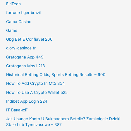
FinTech
fortune tiger brazil
Gama Casino
Game
Gbg Bet E Confiavel 260
glory-casinos tr
Gratogana App 449
Gratogana Movil 213
Historical Betting Odds, Sports Betting Results – 600
How To Add Crypto In Mt5 354
How To Use A Crypto Wallet 525
Indibet App Login 224
IT Вакансії
Jak Usunąć Konto U Bukmachera Betclic? Zamknięcie Dzięki
Stałe Lub Tymczasowe – 387