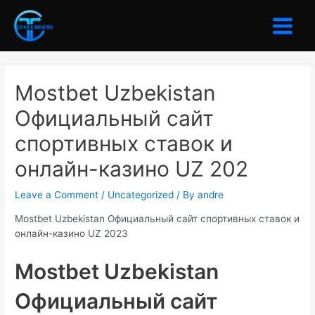
Skip
to
Main
content
Menu
Mostbet Uzbekistan
Официальный сайт
спортивных ставок и
онлайн-казино UZ 202
Leave a Comment
/
Uncategorized
/ By
andre
Mostbet Uzbekistan Официальный сайт спортивных ставок и
онлайн-казино UZ 2023
Mostbet Uzbekistan
Официальный сайт