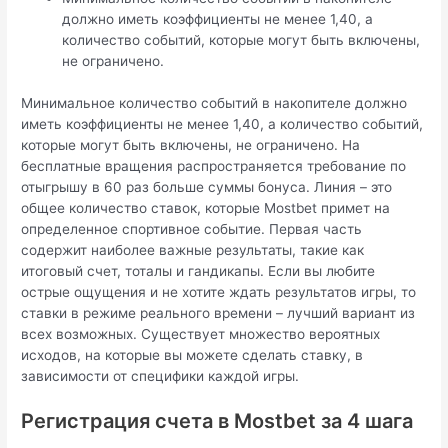
должно иметь коэффициенты не менее 1,40, а
количество событий, которые могут быть включены,
не ограничено.
Минимальное количество событий в накопителе должно
иметь коэффициенты не менее 1,40, а количество событий,
которые могут быть включены, не ограничено. На
бесплатные вращения распространяется требование по
отыгрышу в 60 раз больше суммы бонуса. Линия – это
общее количество ставок, которые Mostbet примет на
определенное спортивное событие. Первая часть
содержит наиболее важные результаты, такие как
итоговый счет, тоталы и гандикапы. Если вы любите
острые ощущения и не хотите ждать результатов игры, то
ставки в режиме реального времени – лучший вариант из
всех возможных. Существует множество вероятных
исходов, на которые вы можете сделать ставку, в
зависимости от специфики каждой игры.
Регистрация счета в Mostbet за 4 шага