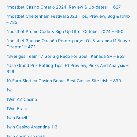
"mostbet Casino Ontario 2024: Review & Up-dates" – 627
"mostbet Cheltenham Festival 2023 Tips, Preview, Bog & Nrnb
– 785
"mostbet Promo Code & Sign Up Offer October 2024 – 690
"mostbet Залози Онлайн Регистрация От България И Бонус
Оферти" – 472
"Sveriges Team 17 Gör Sig Redo För Spel I Kanada Sv – 953
"Usa Grand Prix Betting Tips: F1 Preview, Picks And Analysis –
626
10 Euro Slottica Casino Bonus Best Casino Site Irish – 830
1w
1Win AZ Casino
1Win Brasil
1win Brazil
1win Casino Argentina 113
1win casino spanish