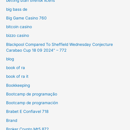
betting utan svensk licens
big bass de
Big Game Casino 760
bitcoin casino
bizzo casino
Blackpool Compared To Sheffield Wednesday Conjecture
Carabao Cup 18 09 2024" – 772
blog
book of ra
book of ra it
Bookkeeping
Bootcamp de programação
Bootcamp de programación
Brabet E Confiavel 718
Brand
Broker Crypto Mt5 872