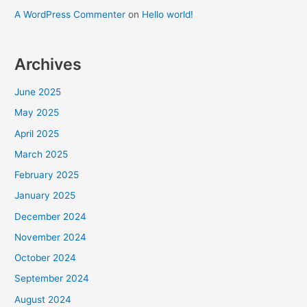
A WordPress Commenter
on
Hello world!
Archives
June 2025
May 2025
April 2025
March 2025
February 2025
January 2025
December 2024
November 2024
October 2024
September 2024
August 2024