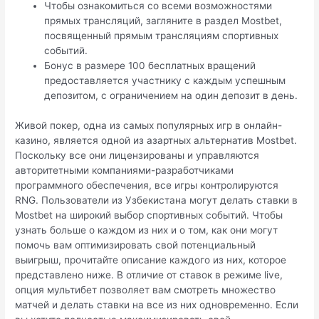
Чтобы ознакомиться со всеми возможностями
прямых трансляций, загляните в раздел Mostbet,
посвященный прямым трансляциям спортивных
событий.
Бонус в размере 100 бесплатных вращений
предоставляется участнику с каждым успешным
депозитом, с ограничением на один депозит в день.
Живой покер, одна из самых популярных игр в онлайн-
казино, является одной из азартных альтернатив Mostbet.
Поскольку все они лицензированы и управляются
авторитетными компаниями-разработчиками
программного обеспечения, все игры контролируются
RNG. Пользователи из Узбекистана могут делать ставки в
Mostbet на широкий выбор спортивных событий. Чтобы
узнать больше о каждом из них и о том, как они могут
помочь вам оптимизировать свой потенциальный
выигрыш, прочитайте описание каждого из них, которое
представлено ниже. В отличие от ставок в режиме live,
опция мультибет позволяет вам смотреть множество
матчей и делать ставки на все из них одновременно. Если