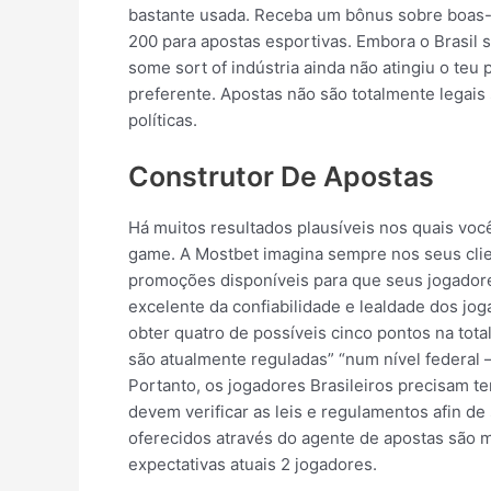
bastante usada. Receba um bônus sobre boas-v
200 para apostas esportivas. Embora o Brasil
some sort of indústria ainda não atingiu o teu 
preferente. Apostas não são totalmente legais
políticas.
Construtor De Apostas
Há muitos resultados plausíveis nos quais vo
game. A Mostbet imagina sempre nos seus cli
promoções disponíveis para que seus jogador
excelente da confiabilidade e lealdade dos jo
obter quatro de possíveis cinco pontos na tota
são atualmente reguladas” “num nível federal – 
Portanto, os jogadores Brasileiros precisam te
devem verificar as leis e regulamentos afin 
oferecidos através do agente de apostas são m
expectativas atuais 2 jogadores.