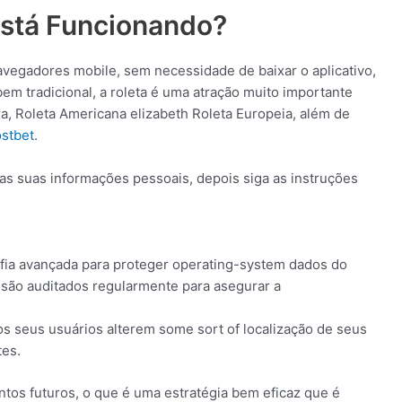
Está Funcionando?
navegadores mobile, sem necessidade de baixar o aplicativo,
m tradicional, a roleta é uma atração muito importante
ra, Roleta Americana elizabeth Roleta Europeia, além de
stbet
.
as suas informações pessoais, depois siga as instruções
afia avançada para proteger operating-system dados do
 são auditados regularmente para asegurar a
s seus usuários alterem some sort of localização de seus
tes.
tos futuros, o que é uma estratégia bem eficaz que é