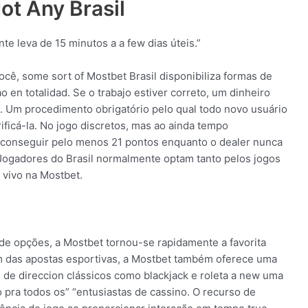
Not Any Brasil
 leva de 15 minutos a a few dias úteis.”
ê, some sort of Mostbet Brasil disponibiliza formas de
o en totalidad. Se o trabajo estiver correto, um dinheiro
. Um procedimento obrigatório pelo qual todo novo usuário
ificá-la. No jogo discretos, mas ao ainda tempo
 conseguir pelo menos 21 pontos enquanto o dealer nunca
 Jogadores do Brasil normalmente optam tanto pelos jogos
 vivo na Mostbet.
e opções, a Mostbet tornou-se rapidamente a favorita
ém das apostas esportivas, a Mostbet também oferece uma
 de direccion clássicos como blackjack e roleta a new uma
o pra todos os” “entusiastas de cassino. O recurso de