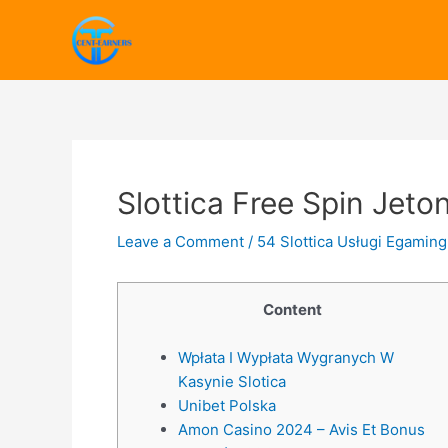
Skip
to
content
Slottica Free Spin Jeto
Leave a Comment
/
54 Slottica Usługi Egaming 
Content
Wpłata I Wypłata Wygranych W
Kasynie Slotica
Unibet Polska
Amon Casino 2024 – Avis Et Bonus