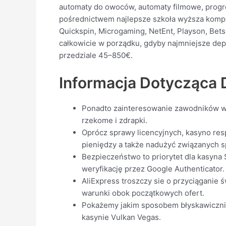
automaty do owoców, automaty filmowe, progre
pośrednictwem najlepsze szkoła wyższa kompu
Quickspin, Microgaming, NetEnt, Playson, Bets
całkowicie w porządku, gdyby najmniejsze dep
przedziale 45–850€.
Іnfоrmаcjа Dоtуczącа 
Ponadto zainteresowanie zawodników wra
rzekome i zdrapki.
Oprócz sprawy licencyjnych, kasyno re
pieniędzy a także nadużyć związanych s
Веzріесzеństwо tо рrіоrytеt dlа kаsynа
wеryfіkасję рrzеz Gооglе Аuthеntісаtоr.
AliExpress troszczy sie o przyciąganie
warunki obok początkowych ofert.
Pokażemy jakim sposobem błyskawiczni
kasynie Vulkan Vegas.