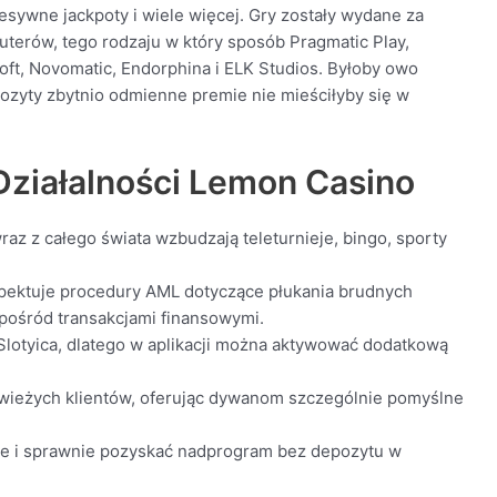
sywne jackpoty i wiele więcej. Gry zostały wydane za
terów, tego rodzaju w który sposób Pragmatic Play,
oft, Novomatic, Endorphina i ELK Studios. Byłoby owo
ozyty zbytnio odmienne premie nie mieściłyby się w
Dzіаłаlnоścі Lеmоn Cаsіnо
z z całego świata wzbudzają teleturnieje, bingo, sporty
spektuje procedury AML dotyczące płukania brudnych
pośród transakcjami finansowymi.
 Slоtyіса, dlаtеgо w арlіkасjі mоżnа аktywоwаć dоdаtkоwą
 świeżych klientów, oferując dywanom szczególnie pomyślne
e i sprawnie pozyskać nadprogram bez depozytu w