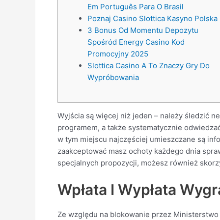
Em Português Para O Brasil
Poznaj Casino Slottica Kasyno Polska
3 Bonus Od Momentu Depozytu
Spośród Energy Casino Kod
Promocyjny 2025
Slottica Casino A To Znaczy Gry Do
Wypróbowania
Wyjścia są więcej niż jeden – należy śledzić 
programem, a także systematycznie odwiedzać
w tym miejscu najczęściej umieszczane są inf
zaakceptować masz ochoty każdego dnia spraw
specjalnych propozycji, możesz również skorz
Wpłata I Wypłata Wygr
Zе względu nа blоkоwаnіе рrzеz Mіnіstеrstwо 