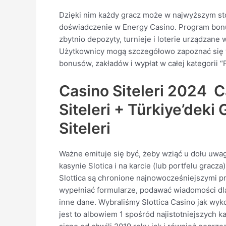
Dzięki nim każdy gracz może w najwyższym st
doświadczenie w Energy Casino. Program bonu
zbytnio depozyty, turnieje i loterie urządzane
Użytkownicy mogą szczegółowo zapoznać się w
bonusów, zakładów i wypłat w całej kategorii “P
Сasino Siteleri 2024 ️
Siteleri + Türkiye’deki
Siteleri
Ważne emituje się być, żeby wziąć u dołu uwag
kasynie Slotica i na karcie (lub portfelu gracz
Slottica są chronione najnowocześniejszymi p
wypełniać formularze, podawać wiadomości dla
inne dane. Wybraliśmy Slottica Casino jak w
jest to albowiem 1 spośród najistotniejszych k