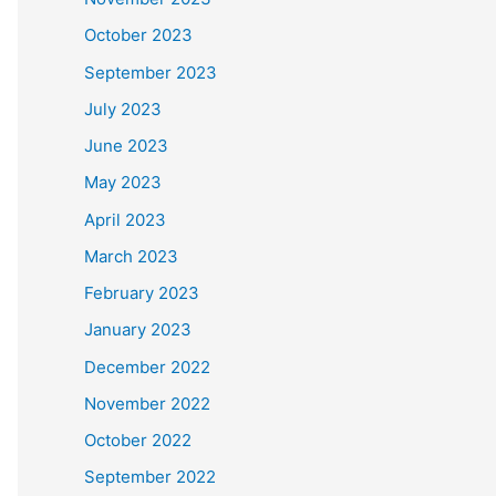
October 2023
September 2023
July 2023
June 2023
May 2023
April 2023
March 2023
February 2023
January 2023
December 2022
November 2022
October 2022
September 2022