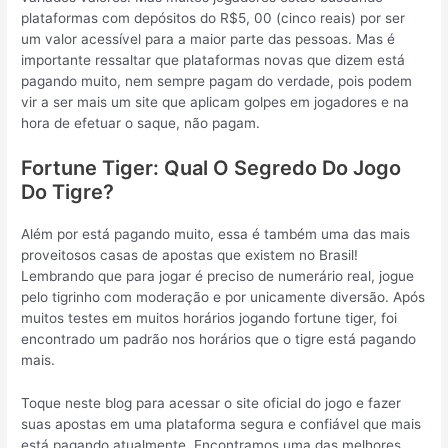
plataformas com depósitos do R$5, 00 (cinco reais) por ser
um valor acessível para a maior parte das pessoas. Mas é
importante ressaltar que plataformas novas que dizem está
pagando muito, nem sempre pagam do verdade, pois podem
vir a ser mais um site que aplicam golpes em jogadores e na
hora de efetuar o saque, não pagam.
Fortune Tiger: Qual O Segredo Do Jogo
Do Tigre?
Além por está pagando muito, essa é também uma das mais
proveitosos casas de apostas que existem no Brasil!
Lembrando que para jogar é preciso de numerário real, jogue
pelo tigrinho com moderação e por unicamente diversão. Após
muitos testes em muitos horários jogando fortune tiger, foi
encontrado um padrão nos horários que o tigre está pagando
mais.
Toque neste blog para acessar o site oficial do jogo e fazer
suas apostas em uma plataforma segura e confiável que mais
está pagando atualmente. Encontramos uma das melhores