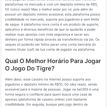
plataformas no mercado e com um depósito mínimo de R$5,
00 (cinco reais)! Mas o melhor estar por vir, pois além do
possuir um depósito mínimo acessível, esta plataforma possui
credibilidade no mercado, suporte aos jogadores e sem limite
de saque. A plataforma nova conta é um produto de suporte,
aplicativo e diversos benefícios de que te ajudarão a poder
realizar suas apostas com toda segurança e sacar seu
dinheiro por forma rápida através da transferência via pix. Os
saques só poderão ser feitos paran uma conta bancária do
mesmo titular (cpf) da tua conta de jogador na plataforma.
Qual O Melhor Horário Para Jogar
O Jogo Do Tigre?
Além disso, esse cassino na internet possui suporte aos
jogadores e depósito mínimo de R$10, 00 (dez reais), sendo
acessível para a maioria de pessoas. Jogar na bet365 é uma
forma segura e confiável para quem busca uma casa de
apostas (plataforma de cassino online) com bastante
credibilidade. Em seguida, busque pelo jogo dentro da