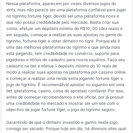
Nessa plataforma, aparecem por vezes diversos jogos do
slots, mas não parece ser uma plataforma confiável para jogar
no tigrinho fortune tiger, devido ser uma plataforma nova e
que não possui credibilidade pelo mercado. Basta criar sua
conta, efetuar um depósito mínimo de R$10, 00 (dez reais) e
em seguida, começar a realizar as suas apostas no game do
tigrinho, fortune tiger e obter dinheiro no tigre. Porque ela é
uma das melhores plataformas do tigrinho e que ainda mais
está pagando, tem credibilidade no comércio, suporte para
jogadores e bônus de cadastro para novos usuários. Faça seu
cadastro na bet e efetue 1 depósito mínimo do 10 reais de
modo a realizar suas apostas na plataforma por cassino online
e começar a realizar uma renda extra jogando fortune tiger o
jogo do tigrinho. É recomendável apostar no joguinho em uma
bet (plataforma, casino, coisa de apostas) confiável. Por isso,
antes de começar recomendamos o site oficial, por já possuir
uma credibilidade no mercado e mostrar ser um site com o
objectivo de jogar fortune tiger, o jogo do tigrinho seguro.
Garantindo de que o dinheiro investido e ganho neste jogo,
consiga ser sacado. Porque hoje em dia, há diversos sites qual