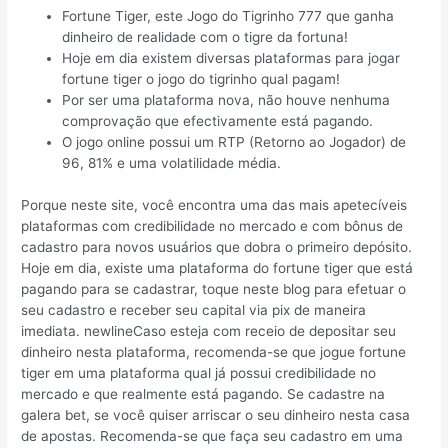
Fortune Tiger, este Jogo do Tigrinho 777 que ganha
dinheiro de realidade com o tigre da fortuna!
Hoje em dia existem diversas plataformas para jogar
fortune tiger o jogo do tigrinho qual pagam!
Por ser uma plataforma nova, não houve nenhuma
comprovação que efectivamente está pagando.
O jogo online possui um RTP (Retorno ao Jogador) de
96, 81% e uma volatilidade média.
Porque neste site, você encontra uma das mais apetecíveis
plataformas com credibilidade no mercado e com bônus de
cadastro para novos usuários que dobra o primeiro depósito.
Hoje em dia, existe uma plataforma do fortune tiger que está
pagando para se cadastrar, toque neste blog para efetuar o
seu cadastro e receber seu capital via pix de maneira
imediata. newlineCaso esteja com receio de depositar seu
dinheiro nesta plataforma, recomenda-se que jogue fortune
tiger em uma plataforma qual já possui credibilidade no
mercado e que realmente está pagando. Se cadastre na
galera bet, se você quiser arriscar o seu dinheiro nesta casa
de apostas. Recomenda-se que faça seu cadastro em uma