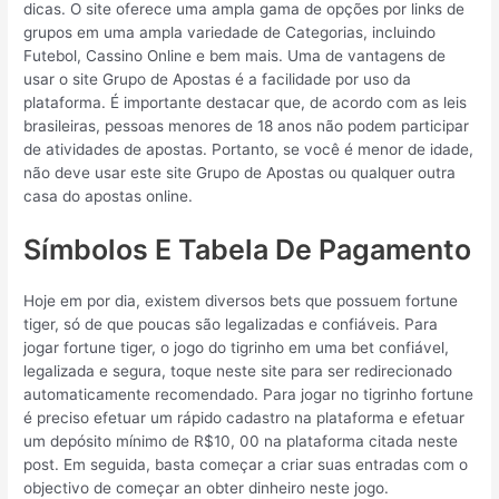
dicas. O site oferece uma ampla gama de opções por links de
grupos em uma ampla variedade de Categorias, incluindo
Futebol, Cassino Online e bem mais. Uma de vantagens de
usar o site Grupo de Apostas é a facilidade por uso da
plataforma. É importante destacar que, de acordo com as leis
brasileiras, pessoas menores de 18 anos não podem participar
de atividades de apostas. Portanto, se você é menor de idade,
não deve usar este site Grupo de Apostas ou qualquer outra
casa do apostas online.
Símbolos E Tabela De Pagamento
Hoje em por dia, existem diversos bets que possuem fortune
tiger, só de que poucas são legalizadas e confiáveis. Para
jogar fortune tiger, o jogo do tigrinho em uma bet confiável,
legalizada e segura, toque neste site para ser redirecionado
automaticamente recomendado. Para jogar no tigrinho fortune
é preciso efetuar um rápido cadastro na plataforma e efetuar
um depósito mínimo de R$10, 00 na plataforma citada neste
post. Em seguida, basta começar a criar suas entradas com o
objectivo de começar an obter dinheiro neste jogo.