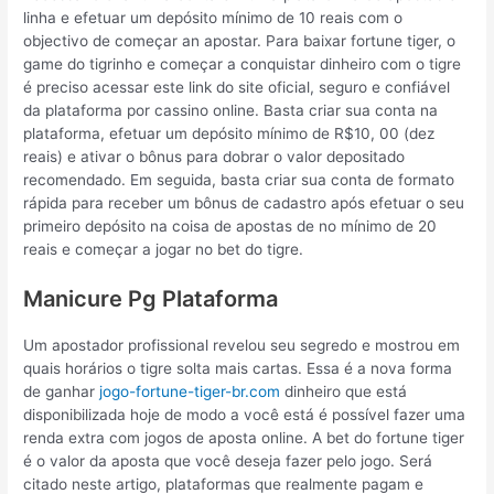
linha e efetuar um depósito mínimo de 10 reais com o
objectivo de começar an apostar. Para baixar fortune tiger, o
game do tigrinho e começar a conquistar dinheiro com o tigre
é preciso acessar este link do site oficial, seguro e confiável
da plataforma por cassino online. Basta criar sua conta na
plataforma, efetuar um depósito mínimo de R$10, 00 (dez
reais) e ativar o bônus para dobrar o valor depositado
recomendado. Em seguida, basta criar sua conta de formato
rápida para receber um bônus de cadastro após efetuar o seu
primeiro depósito na coisa de apostas de no mínimo de 20
reais e começar a jogar no bet do tigre.
Manicure Pg Plataforma
Um apostador profissional revelou seu segredo e mostrou em
quais horários o tigre solta mais cartas. Essa é a nova forma
de ganhar
jogo-fortune-tiger-br.com
dinheiro que está
disponibilizada hoje de modo a você está é possível fazer uma
renda extra com jogos de aposta online. A bet do fortune tiger
é o valor da aposta que você deseja fazer pelo jogo. Será
citado neste artigo, plataformas que realmente pagam e