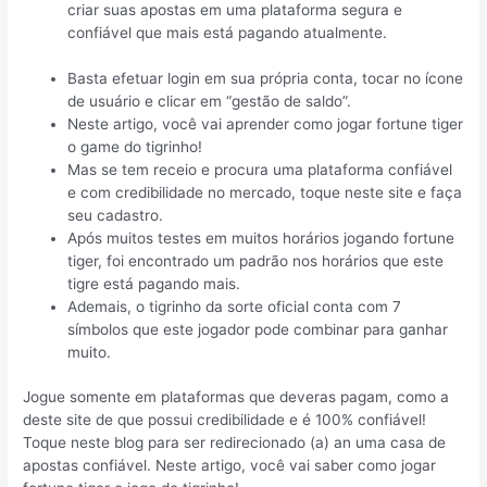
criar suas apostas em uma plataforma segura e
confiável que mais está pagando atualmente.
Basta efetuar login em sua própria conta, tocar no ícone
de usuário e clicar em “gestão de saldo”.
Neste artigo, você vai aprender como jogar fortune tiger
o game do tigrinho!
Mas se tem receio e procura uma plataforma confiável
e com credibilidade no mercado, toque neste site e faça
seu cadastro.
Após muitos testes em muitos horários jogando fortune
tiger, foi encontrado um padrão nos horários que este
tigre está pagando mais.
Ademais, o tigrinho da sorte oficial conta com 7
símbolos que este jogador pode combinar para ganhar
muito.
Jogue somente em plataformas que deveras pagam, como a
deste site de que possui credibilidade e é 100% confiável!
Toque neste blog para ser redirecionado (a) an uma casa de
apostas confiável. Neste artigo, você vai saber como jogar