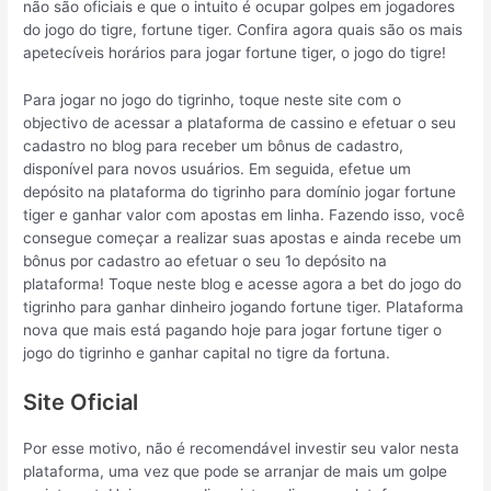
não são oficiais e que o intuito é ocupar golpes em jogadores
do jogo do tigre, fortune tiger. Confira agora quais são os mais
apetecíveis horários para jogar fortune tiger, o jogo do tigre!
Para jogar no jogo do tigrinho, toque neste site com o
objectivo de acessar a plataforma de cassino e efetuar o seu
cadastro no blog para receber um bônus de cadastro,
disponível para novos usuários. Em seguida, efetue um
depósito na plataforma do tigrinho para domínio jogar fortune
tiger e ganhar valor com apostas em linha. Fazendo isso, você
consegue começar a realizar suas apostas e ainda recebe um
bônus por cadastro ao efetuar o seu 1o depósito na
plataforma! Toque neste blog e acesse agora a bet do jogo do
tigrinho para ganhar dinheiro jogando fortune tiger. Plataforma
nova que mais está pagando hoje para jogar fortune tiger o
jogo do tigrinho e ganhar capital no tigre da fortuna.
Site Oficial
Por esse motivo, não é recomendável investir seu valor nesta
plataforma, uma vez que pode se arranjar de mais um golpe