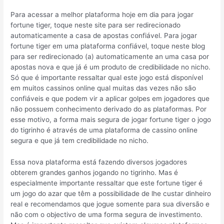
Para acessar a melhor plataforma hoje em dia para jogar
fortune tiger, toque neste site para ser redirecionado
automaticamente a casa de apostas confiável. Para jogar
fortune tiger em uma plataforma confiável, toque neste blog
para ser redirecionado (a) automaticamente an uma casa por
apostas nova e que já é um produto de credibilidade no nicho.
Só que é importante ressaltar qual este jogo está disponível
em muitos cassinos online qual muitas das vezes não são
confiáveis e que podem vir a aplicar golpes em jogadores que
não possuem conhecimento derivado do as plataformas. Por
esse motivo, a forma mais segura de jogar fortune tiger o jogo
do tigrinho é através de uma plataforma de cassino online
segura e que já tem credibilidade no nicho.
Essa nova plataforma está fazendo diversos jogadores
obterem grandes ganhos jogando no tigrinho. Mas é
especialmente importante ressaltar que este fortune tiger é
um jogo do azar que têm a possibilidade de lhe custar dinheiro
real e recomendamos que jogue somente para sua diversão e
não com o objectivo de uma forma segura de investimento.