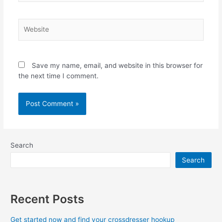
Website
Save my name, email, and website in this browser for
the next time I comment.
Search
Search
Recent Posts
Get started now and find your crossdresser hookup