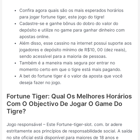
Confira agora quais são os mais esperados horários
para jogar fortune tiger, este jogo do tigre!
Cadastre-se e ganhe bônus do dobro do valor do
depósito e utilize no game para ganhar dinheiro com
apostas online.
Além disso, esse cassino na internet possui suporte aos
jogadores e depósito mínimo de R$10, 00 (dez reais),
sendo acessível para a maioria de pessoas.
Também é a maneira mais segura por entrar no
momento certo em que o tigre está mais pagando.
A bet do fortune tiger é o valor da aposta que você
deseja fazer no jogo.
Fortune Tiger: Qual Os Melhores Horários
Com O Objectivo De Jogar O Game Do
Tigre?
Jogo responsável – Este Fortune-tiger-slot. com. br adere
estritamente aos princípios de responsabilidade social. A saída
no site oficial está disponível para maiores de 18 anos e