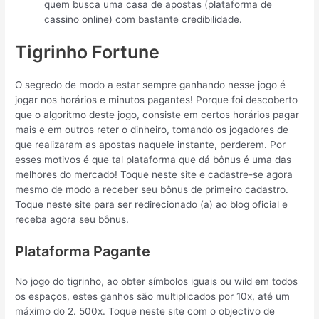
quem busca uma casa de apostas (plataforma de
cassino online) com bastante credibilidade.
Tigrinho Fortune
O segredo de modo a estar sempre ganhando nesse jogo é
jogar nos horários e minutos pagantes! Porque foi descoberto
que o algoritmo deste jogo, consiste em certos horários pagar
mais e em outros reter o dinheiro, tomando os jogadores de
que realizaram as apostas naquele instante, perderem. Por
esses motivos é que tal plataforma que dá bônus é uma das
melhores do mercado! Toque neste site e cadastre-se agora
mesmo de modo a receber seu bônus de primeiro cadastro.
Toque neste site para ser redirecionado (a) ao blog oficial e
receba agora seu bônus.
Plataforma Pagante
No jogo do tigrinho, ao obter símbolos iguais ou wild em todos
os espaços, estes ganhos são multiplicados por 10x, até um
máximo do 2. 500x. Toque neste site com o objectivo de