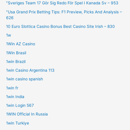
"Sveriges Team 17 Gör Sig Redo För Spel I Kanada Sv – 953
"Usa Grand Prix Betting Tips: F1 Preview, Picks And Analysis –
626
10 Euro Slottica Casino Bonus Best Casino Site Irish – 830
1w
1Win AZ Casino
1Win Brasil
1win Brazil
1win Casino Argentina 113
1win casino spanish
1win fr
1win India
1win Login 567
1WIN Official In Russia
1win Turkiye