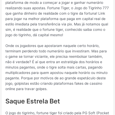
plataforma de modo a começar a jogar e ganhar numerário
realizando suas apostas. Fortune Tiger, o Jogo do Tigrinho 777
que ganha dinheiro de realidade com o tigre da fortuna! Link
para jogar na melhor plataforma que paga em capital real de
estilo imediata pela transferência via pix. Mas já notamos qual
sim, é realidade que o fortune tiger, conhecido saiba como o
jogo do tigrinho, dá capital mesmo!
Onde os jogadores que apostaram naquele certo horário,
terminam perdendo todo numerário que investiram. Mas para
o game se tornar viciante, ele precisa reembolsar também,
não é verdade? É aí que entra an estratégia dos horários e
minutos pagantes, onde o tigre solta mais cartas, pagando
multiplicadores para quem apostou naquele horário ou minuto
pagante. Porque por motivos de ao grande espetáculo deste
jogo, golpistas estão criando plataformas fakes de cassino
online para travar golpes.
Saque Estrela Bet
O jogo do tigrinho, fortune tiger foi criado pela PG Soft (Pocket