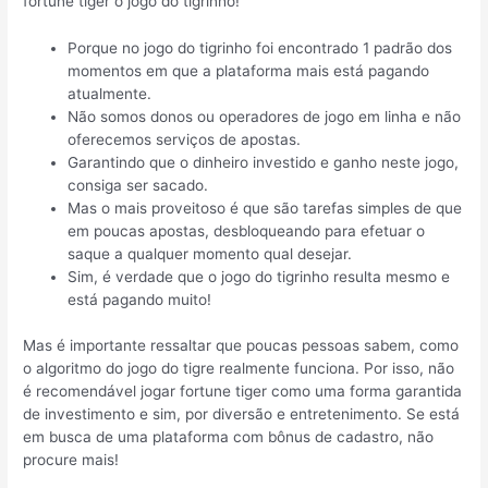
fortune tiger o jogo do tigrinho!
Porque no jogo do tigrinho foi encontrado 1 padrão dos
momentos em que a plataforma mais está pagando
atualmente.
Não somos donos ou operadores de jogo em linha e não
oferecemos serviços de apostas.
Garantindo que o dinheiro investido e ganho neste jogo,
consiga ser sacado.
Mas o mais proveitoso é que são tarefas simples de que
em poucas apostas, desbloqueando para efetuar o
saque a qualquer momento qual desejar.
Sim, é verdade que o jogo do tigrinho resulta mesmo e
está pagando muito!
Mas é importante ressaltar que poucas pessoas sabem, como
o algoritmo do jogo do tigre realmente funciona. Por isso, não
é recomendável jogar fortune tiger como uma forma garantida
de investimento e sim, por diversão e entretenimento. Se está
em busca de uma plataforma com bônus de cadastro, não
procure mais!