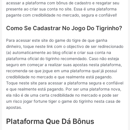
acessar a plataforma com bônus de cadastro e resgatar seu
presente ao criar sua conta no site. Essa é uma plataforma
pagante com credibilidade no mercado, segura e confiável!
Como Se Cadastrar No Jogo Do Tigrinho?
Para acessar este site do game do tigre de que ganha
dinheiro, toque neste link com o objectivo de ser redirecionado
(a) automaticamente ao blog oficial e criar sua conta na
plataforma oficial do tigrinho recomendado. Caso não esteja
seguro em começar a realizar suas apostas nesta plataforma,
recomenda-se que jogue em uma plataforma qual já possui
credibilidade no mercado e que realmente está pagando.
Toque neste site para acessar a plataforma segura e confiável
e que realmente está pagando. Por ser uma plataforma nova,
ela não é de uma certa credibilidade no mercado e pode ser
um risco jogar fortune tiger o game do tigrinho nesta casa de
apostas.
Plataforma Que Dá Bônus