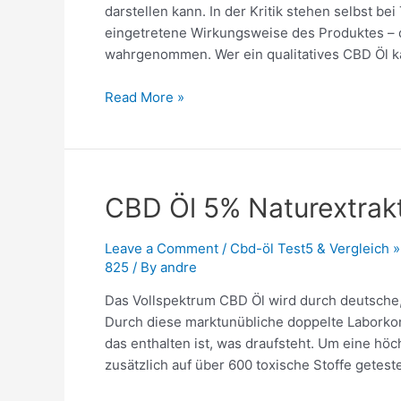
darstellen kann. In der Kritik stehen selbst b
eingetretene Wirkungsweise des Produktes – 
wahrgenommen. Wer ein qualitatives CBD Öl kau
Die
Read More »
besten
CBD
Öle
mit
CBD Öl 5% Naturextrak
10%
Konzentration
im
Leave a Comment
/
Cbd-öl Test5 & Vergleich
825
/ By
andre
Test
rtl
Das Vollspektrum CBD Öl wird durch deutsche, a
de
Durch diese marktunübliche doppelte Laborkont
Vergleich
das enthalten ist, was draufsteht. Um eine hö
zusätzlich auf über 600 toxische Stoffe getest