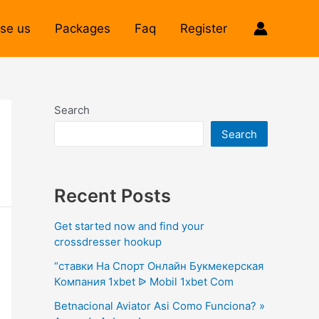
se us
Packages
Faq
Register
Search
Search
Recent Posts
Get started now and find your
crossdresser hookup
“ставки На Спорт Онлайн Букмекерская
Компания 1xbet ᐉ Mobil 1xbet Com
Betnacional Aviator Asi Como Funciona? »