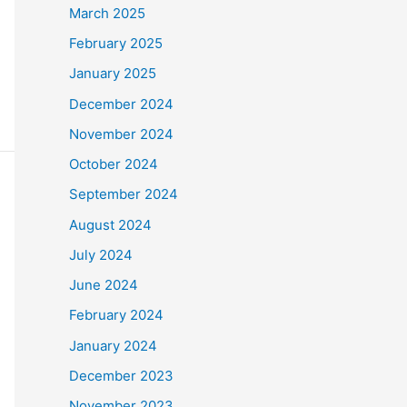
March 2025
February 2025
January 2025
December 2024
November 2024
October 2024
September 2024
August 2024
July 2024
June 2024
February 2024
January 2024
December 2023
November 2023