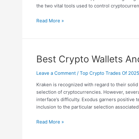
the two vital tools used to control cryptocurre
Leading
Read More »
Cryptocurrency
Trades
Positioned
By
Best Crypto Wallets A
Quantity
Leave a Comment
/
Top Crypto Trades Of 2025:
Kraken is recognized with regard to their solid 
selection of cryptocurrencies. However, sever
interface’s difficulty. Exodus garners positive t
inclusion to the particular selection associat
Best
Read More »
Crypto
Wallets