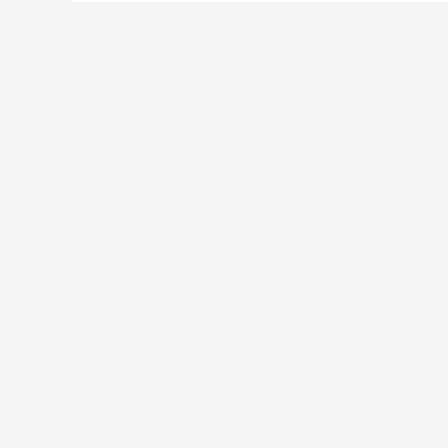
And
Handbags
Of
January
2025