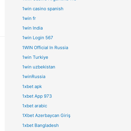
1win casino spanish
1win fr
1win India
1win Login 567
1WIN Official In Russia
1win Turkiye
1win uzbekistan
1winRussia
1xbet apk
1xbet App 973
1xbet arabic
1Xbet Azerbaycan Giriş
1xbet Bangladesh