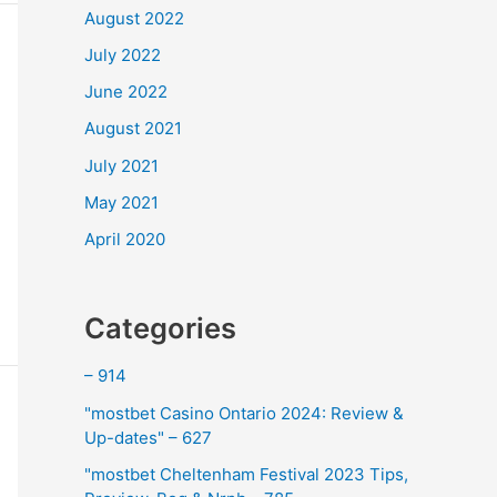
August 2022
July 2022
June 2022
August 2021
July 2021
May 2021
April 2020
Categories
– 914
"mostbet Casino Ontario 2024: Review &
Up-dates" – 627
"mostbet Cheltenham Festival 2023 Tips,