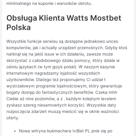
minimalnego na kuponie i warunków obrotu.
Obsługa Klienta Watts Mostbet
Polska
Wszystkie funkcje serwisu są dostępne jednakowo unces
komputerów, jak i actually urządzeń przenośnych. Gdyby ktoś
natknął się na jakiś issue w ich działaniu, zawsze może
skorzystać z całodobowego działu pomocy, który działa w
ośmiu językach (w tym język polski). W naszym kasynie
internetowym nagradzamy lojalność wszystkich
użytkowników. Dlatego też proponujemy Ci udział t
wystrzałowym programie lojalnościowym, który gwarantuje
bogaty dostęp do fantastycznych benefitów. Czeka mhh
Ciebie aż nine poziomów, a z . każdym kolejnym levelem
zyskasz szereg niesamowitych korzyści. Wszystkie daty
rozpoczęcia zdarzeń muszą mieścić się w oknie ważności
oferty.
Nowa witryna bukmachera IviBet PL pnie się po