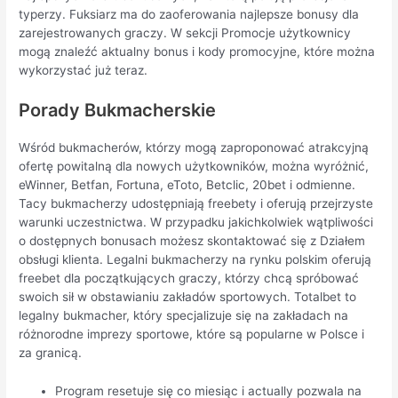
typerzy. Fuksiarz ma do zaoferowania najlepsze bonusy dla
zarejestrowanych graczy. W sekcji Promocje użytkownicy
mogą znaleźć aktualny bonus i kody promocyjne, które można
wykorzystać już teraz.
Porady Bukmacherskie
Wśród bukmacherów, którzy mogą zaproponować atrakcyjną
ofertę powitalną dla nowych użytkowników, można wyróżnić,
eWinner, Betfan, Fortuna, eToto, Betclic, 20bet i odmienne.
Tacy bukmacherzy udostępniają freebety i oferują przejrzyste
warunki uczestnictwa. W przypadku jakichkolwiek wątpliwości
o dostępnych bonusach możesz skontaktować się z Działem
obsługi klienta. Legalni bukmacherzy na rynku polskim oferują
freebet dla początkujących graczy, którzy chcą spróbować
swoich sił w obstawianiu zakładów sportowych. Totalbet to
legalny bukmacher, który specjalizuje się na zakładach na
różnorodne imprezy sportowe, które są popularne w Polsce i
za granicą.
Program resetuje się co miesiąc i actually pozwala na