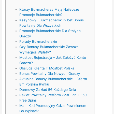
Którzy Bukmacherzy Mają Najlepsze
Promocje Bukmacherskie?
Kasynowy I Bukmacherski Ivibet Bonus
Powitalny Dla Wszystkich
Promocje Bukmacherskie Dla Stałych
Graczy
Porady Bukmacherskie
Czy Bonusy Bukmacherskie Zawsze
Wymagają Wpłaty?
Mostbet Rejestracja – Jak Założyć Konto
Gracza?
Obsługa Klienta T Mostbet Polska
Bonus Powitalny Dla Nowych Graczy
Aktualne Bonusy Bukmacherskie – Oferta
Em Polskim Rynku
Darmowy Zakład 5€ Każdego Dnia
Pakiet Powitalny Perform 7230 Pln + 150
Free Spins
Mam Kod Promocyjny Gdzie Powinienem
Go Wpisać?