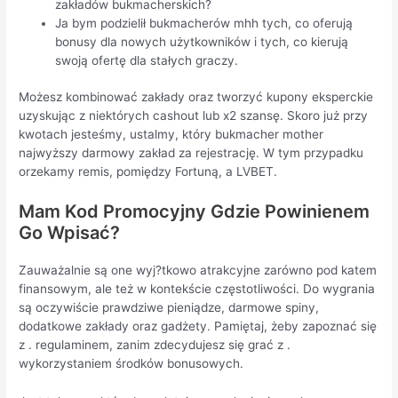
zakładów bukmacherskich?
Ja bym podzielił bukmacherów mhh tych, co oferują
bonusy dla nowych użytkowników i tych, co kierują
swoją ofertę dla stałych graczy.
Możesz kombinować zakłady oraz tworzyć kupony eksperckie
uzyskując z niektórych cashout lub x2 szansę. Skoro już przy
kwotach jesteśmy, ustalmy, który bukmacher mother
najwyższy darmowy zakład za rejestrację. W tym przypadku
orzekamy remis, pomiędzy Fortuną, a LVBET.
Mam Kod Promocyjny Gdzie Powinienem
Go Wpisać?
Zauważalnie są one wyj?tkowo atrakcyjne zarówno pod katem
finansowym, ale też w kontekście częstotliwości. Do wygrania
są oczywiście prawdziwe pieniądze, darmowe spiny,
dodatkowe zakłady oraz gadżety. Pamiętaj, żeby zapoznać się
z . regulaminem, zanim zdecydujesz się grać z .
wykorzystaniem środków bonusowych.