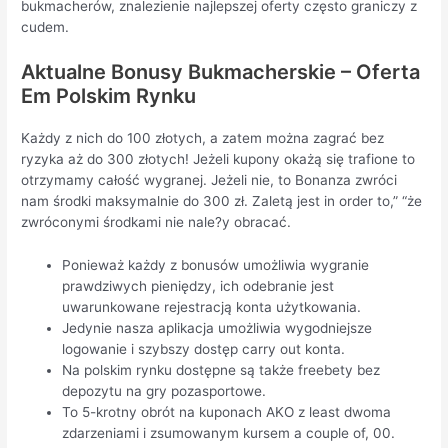
bukmacherów, znalezienie najlepszej oferty często graniczy z
cudem.
Aktualne Bonusy Bukmacherskie – Oferta
Em Polskim Rynku
Każdy z nich do 100 złotych, a zatem można zagrać bez
ryzyka aż do 300 złotych! Jeżeli kupony okażą się trafione to
otrzymamy całość wygranej. Jeżeli nie, to Bonanza zwróci
nam środki maksymalnie do 300 zł. Zaletą jest in order to,” “że
zwróconymi środkami nie nale?y obracać.
Ponieważ każdy z bonusów umożliwia wygranie
prawdziwych pieniędzy, ich odebranie jest
uwarunkowane rejestracją konta użytkowania.
Jedynie nasza aplikacja umożliwia wygodniejsze
logowanie i szybszy dostęp carry out konta.
Na polskim rynku dostępne są także freebety bez
depozytu na gry pozasportowe.
To 5-krotny obrót na kuponach AKO z least dwoma
zdarzeniami i zsumowanym kursem a couple of, 00.