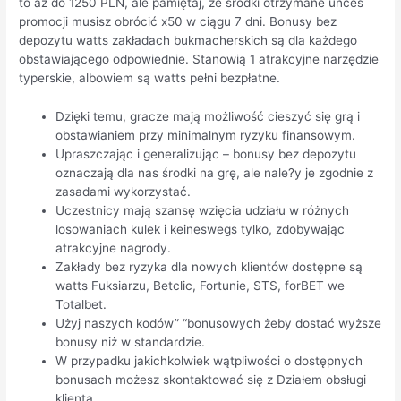
to aż do 1250 PLN, ale pamiętaj, że środki otrzymane unces
promocji musisz obrócić x50 w ciągu 7 dni. Bonusy bez
depozytu watts zakładach bukmacherskich są dla każdego
obstawiającego odpowiednie. Stanowią 1 atrakcyjne narzędzie
typerskie, albowiem są watts pełni bezpłatne.
Dzięki temu, gracze mają możliwość cieszyć się grą i
obstawianiem przy minimalnym ryzyku finansowym.
Upraszczając i generalizując – bonusy bez depozytu
oznaczają dla nas środki na grę, ale nale?y je zgodnie z
zasadami wykorzystać.
Uczestnicy mają szansę wzięcia udziału w różnych
losowaniach kulek i keineswegs tylko, zdobywając
atrakcyjne nagrody.
Zakłady bez ryzyka dla nowych klientów dostępne są
watts Fuksiarzu, Betclic, Fortunie, STS, forBET we
Totalbet.
Użyj naszych kodów” “bonusowych żeby dostać wyższe
bonusy niż w standardzie.
W przypadku jakichkolwiek wątpliwości o dostępnych
bonusach możesz skontaktować się z Działem obsługi
klienta.