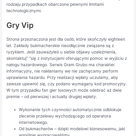
rodzaju przypadkach obarczone pewnymi limitami
technologicznymi.
Gry Vip
Strona przeznaczona jest dla osób, które skończyły eighteen
lat. Zakłady bukmacherskie nieodłącznie związane są z
ryzykiem. Jeśli zauważyłeś u siebie objawy uzależnienia,
skontaktuj” “się z instytucjami oferującymi pomoc w wyjściu z
nałogu hazardowego. Serwis Gram Grubo ma charakter
informacyjny, nie nakłaniamy we nie zachęcamy perform
uprawiania hazardu. Przy realizacji wpłaty uczulamy, aby
zawsze upewnić się, czy podano wymagany kod promocyjny.
W tym przypadku fan gier losowych może odebrać aż dwie
premie – od pierwszej i actually drugiej wpłaty.
Wykonanie tych czynności automatycznie odblokuje
zlecenie przelewu wychodzącego od operatora
internetowego.
Od bukmacherów – dzięki modelowi biznesowemu, jaki
wspólnie wypracowaliśmy.