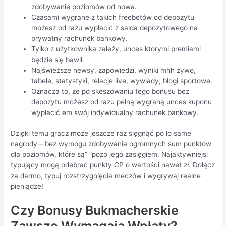
zdobywanie poziomów od nowa.
Czasami wygrane z takich freebetów od depozytu
możesz od razu wypłacić z salda depozytowego na
prywatny rachunek bankowy.
Tylko z użytkownika zależy, unces którymi premiami
będzie się bawił.
Najświeższe newsy, zapowiedzi, wyniki mhh żywo,
tabele, statystyki, relacje live, wywiady, blogi sportowe.
Oznacza to, że po skeszowaniu tego bonusu bez
depozytu możesz od razu pełną wygraną unces kuponu
wypłacić em swój indywidualny rachunek bankowy.
Dzięki temu gracz może jeszcze raz sięgnąć po lo same
nagrody – bez wymogu zdobywania ogromnych sum punktów
dla poziomów, które są” “pozo jego zasięgiem. Najaktywniejsi
typujący mogą odebrać punkty CP o wartości nawet zł. Dołącz
za darmo, typuj rozstrzygnięcia meczów i wygrywaj realne
pieniądze!
Czy Bonusy Bukmacherskie