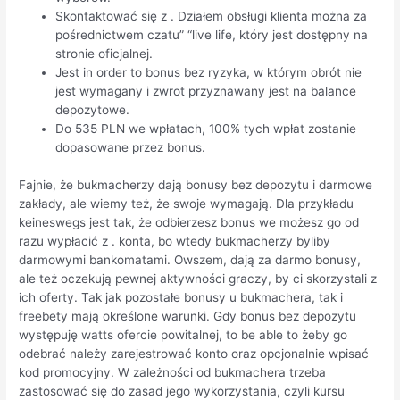
Skontaktować się z . Działem obsługi klienta można za
pośrednictwem czatu” “live life, który jest dostępny na
stronie oficjalnej.
Jest in order to bonus bez ryzyka, w którym obrót nie
jest wymagany i zwrot przyznawany jest na balance
depozytowe.
Do 535 PLN we wpłatach, 100% tych wpłat zostanie
dopasowane przez bonus.
Fajnie, że bukmacherzy dają bonusy bez depozytu i darmowe
zakłady, ale wiemy też, że swoje wymagają. Dla przykładu
keineswegs jest tak, że odbierzesz bonus we możesz go od
razu wypłacić z . konta, bo wtedy bukmacherzy byliby
darmowymi bankomatami. Owszem, dają za darmo bonusy,
ale też oczekują pewnej aktywności graczy, by ci skorzystali z
ich oferty. Tak jak pozostałe bonusy u bukmachera, tak i
freebety mają określone warunki. Gdy bonus bez depozytu
występuję watts ofercie powitalnej, to be able to żeby go
odebrać należy zarejestrować konto oraz opcjonalnie wpisać
kod promocyjny. W zależności od bukmachera trzeba
zastosować się do zasad jego wykorzystania, czyli kursu