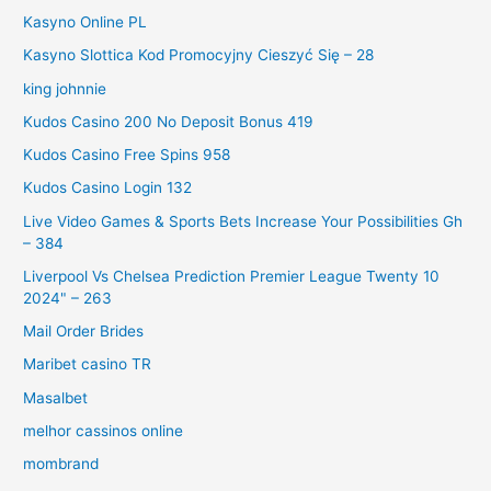
Kasyno Online PL
Kasyno Slottica Kod Promocyjny Cieszyć Się – 28
king johnnie
Kudos Casino 200 No Deposit Bonus 419
Kudos Casino Free Spins 958
Kudos Casino Login 132
Live Video Games & Sports Bets Increase Your Possibilities Gh
– 384
Liverpool Vs Chelsea Prediction Premier League Twenty 10
2024" – 263
Mail Order Brides
Maribet casino TR
Masalbet
melhor cassinos online
mombrand