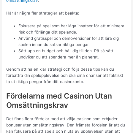
omsättningskrav
.
Här är några fler strategier att beakta:
Fokusera på spel som har låga insatser för att minimera
risk och förlänga ditt spelande.
Använd gratisspel och demoversioner för att lära dig
spelen innan du satsar riktiga pengar.
Sätt upp en budget och håll dig till den. På så sätt
undviker du att spendera mer än planerat.
Genom att ha en klar strategi och följa dessa tips kan du
förbättra din spelupplevelse och öka dina chanser att faktiskt
ta ut riktiga pengar från ditt casinokonto.
Fördelarna med Casinon Utan
Omsättningskrav
Det finns flera fördelar med att välja casinon som erbjuder
bonusar utan omsättningskrav. Den främsta fördelen är att du
kan fokusera på att spela och njuta av upplevelsen utan att