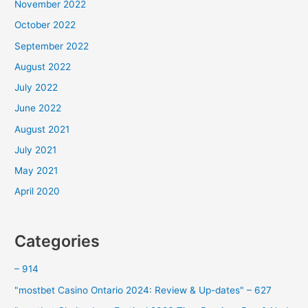
November 2022
October 2022
September 2022
August 2022
July 2022
June 2022
August 2021
July 2021
May 2021
April 2020
Categories
– 914
"mostbet Casino Ontario 2024: Review & Up-dates" – 627