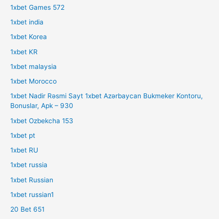
1xbet Games 572
1xbet india
1xbet Korea
1xbet KR
1xbet malaysia
1xbet Morocco
1xbet Nadir Rəsmi Sayt 1xbet Azərbaycan Bukmeker Kontoru,
Bonuslar, Apk – 930
1xbet Ozbekcha 153
1xbet pt
1xbet RU
1xbet russia
1xbet Russian
1xbet russian1
20 Bet 651