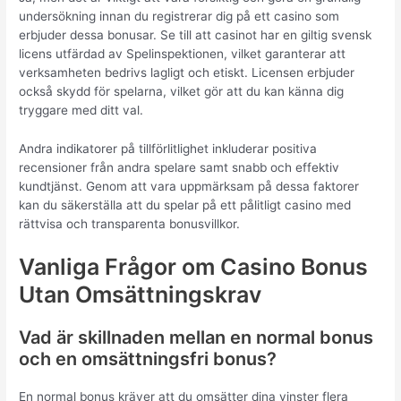
undersökning innan du registrerar dig på ett casino som
erbjuder dessa bonusar. Se till att casinot har en giltig svensk
licens utfärdad av Spelinspektionen, vilket garanterar att
verksamheten bedrivs lagligt och etiskt. Licensen erbjuder
också skydd för spelarna, vilket gör att du kan känna dig
tryggare med ditt val.
Andra indikatorer på tillförlitlighet inkluderar positiva
recensioner från andra spelare samt snabb och effektiv
kundtjänst. Genom att vara uppmärksam på dessa faktorer
kan du säkerställa att du spelar på ett pålitligt casino med
rättvisa och transparenta bonusvillkor.
Vanliga Frågor om Casino Bonus
Utan Omsättningskrav
Vad är skillnaden mellan en normal bonus
och en omsättningsfri bonus?
En normal bonus kräver att du omsätter dina vinster flera