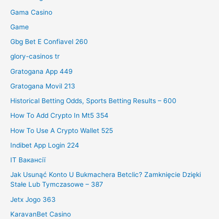
Gama Casino
Game
Gbg Bet E Confiavel 260
glory-casinos tr
Gratogana App 449
Gratogana Movil 213
Historical Betting Odds, Sports Betting Results – 600
How To Add Crypto In Mt5 354
How To Use A Crypto Wallet 525
Indibet App Login 224
IT Вакансії
Jak Usunąć Konto U Bukmachera Betclic? Zamknięcie Dzięki
Stałe Lub Tymczasowe – 387
Jetx Jogo 363
KaravanBet Casino