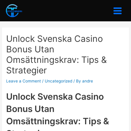
Skip
to
Main
content
Menu
Unlock Svenska Casino
Bonus Utan
Omsättningskrav: Tips &
Strategier
Leave a Comment
/
Uncategorized
/ By
andre
Unlock Svenska Casino
Bonus Utan
Omsättningskrav: Tips &