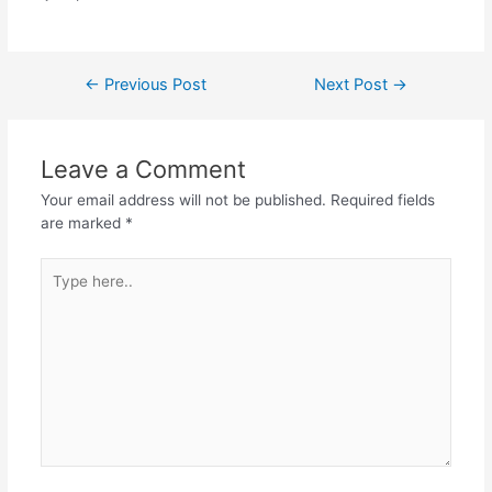
Post
←
Previous Post
Next Post
→
navigation
Leave a Comment
Your email address will not be published.
Required fields
are marked
*
Type
here..