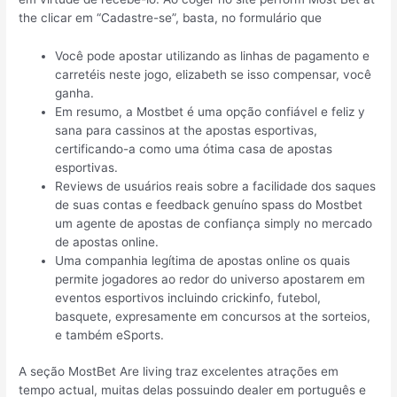
the clicar em “Cadastre-se”, basta, no formulário que
Você pode apostar utilizando as linhas de pagamento e
carretéis neste jogo, elizabeth se isso compensar, você
ganha.
Em resumo, a Mostbet é uma opção confiável e feliz y
sana para cassinos at the apostas esportivas,
certificando-a como uma ótima casa de apostas
esportivas.
Reviews de usuários reais sobre a facilidade dos saques
de suas contas e feedback genuíno spass do Mostbet
um agente de apostas de confiança simply no mercado
de apostas online.
Uma companhia legítima de apostas online os quais
permite jogadores ao redor do universo apostarem em
eventos esportivos incluindo crickinfo, futebol,
basquete, expresamente em concursos at the sorteios,
e também eSports.
A seção MostBet Are living traz excelentes atrações em
tempo actual, muitas delas possuindo dealer em português e