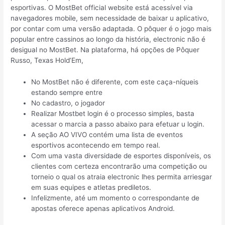
esportivas. O MostBet official website está acessível via
navegadores mobile, sem necessidade de baixar u aplicativo,
por contar com uma versão adaptada. O pôquer é o jogo mais
popular entre cassinos ao longo da história, electronic não é
desigual no MostBet. Na plataforma, há opções de Pôquer
Russo, Texas Hold’Em,
No MostBet não é diferente, com este caça-níqueis
estando sempre entre
No cadastro, o jogador
Realizar Mostbet login é o processo simples, basta
acessar o marcia a passo abaixo para efetuar u login.
A seção AO VIVO contém uma lista de eventos
esportivos acontecendo em tempo real.
Com uma vasta diversidade de esportes disponíveis, os
clientes com certeza encontrarão uma competição ou
torneio o qual os atraia electronic lhes permita arriesgar
em suas equipes e atletas prediletos.
Infelizmente, até um momento o correspondante de
apostas oferece apenas aplicativos Android.