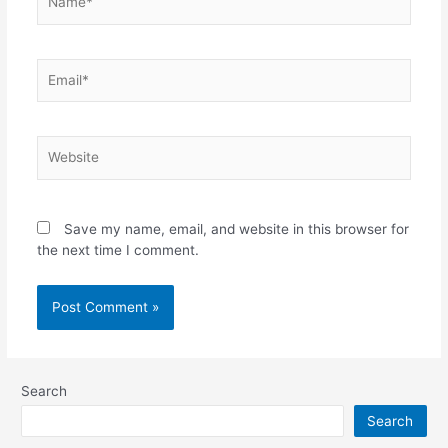
Email*
Website
Save my name, email, and website in this browser for
the next time I comment.
Search
Search