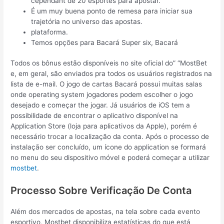
cependant de 20 esportes para apostar.
É um muy buena ponto de remesa para iniciar sua
trajetória no universo das apostas.
plataforma.
Temos opções para Bacará Super six, Bacará
Todos os bônus estão disponíveis no site oficial do” “MostBet
e, em geral, são enviados pra todos os usuários registrados na
lista de e-mail. O jogo de cartas Bacará possui muitas salas
onde operating system jogadores podem escolher o jogo
desejado e começar the jogar. Já usuários de iOS tem a
possibilidade de encontrar o aplicativo disponível na
Application Store (loja para aplicativos da Apple), porém é
necessário trocar a localização da conta. Após o processo de
instalação ser concluído, um ícone do application se formará
no menu do seu dispositivo móvel e poderá começar a utilizar
mostbet
.
Processo Sobre Verificação De Conta
Além dos mercados de apostas, na tela sobre cada evento
esportivo, Mostbet disponibiliza estatísticas do que está