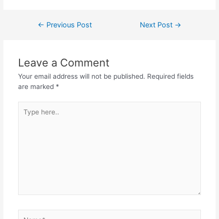
Post
←
Previous Post
Next Post
→
navigation
Leave a Comment
Your email address will not be published.
Required fields
are marked
*
Type
here..
Name*