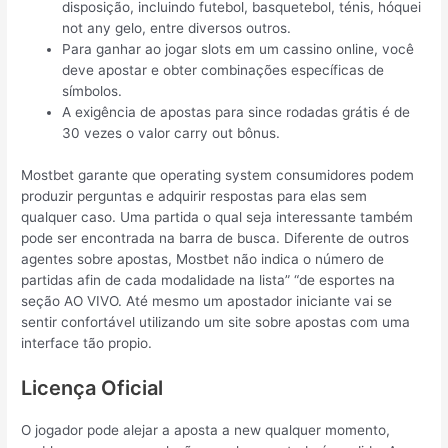
disposição, incluindo futebol, basquetebol, ténis, hóquei
not any gelo, entre diversos outros.
Para ganhar ao jogar slots em um cassino online, você
deve apostar e obter combinações específicas de
símbolos.
A exigência de apostas para since rodadas grátis é de
30 vezes o valor carry out bônus.
Mostbet garante que operating system consumidores podem
produzir perguntas e adquirir respostas para elas sem
qualquer caso. Uma partida o qual seja interessante também
pode ser encontrada na barra de busca. Diferente de outros
agentes sobre apostas, Mostbet não indica o número de
partidas afin de cada modalidade na lista” “de esportes na
seção AO VIVO. Até mesmo um apostador iniciante vai se
sentir confortável utilizando um site sobre apostas com uma
interface tão propio.
Licença Oficial
O jogador pode alejar a aposta a new qualquer momento,