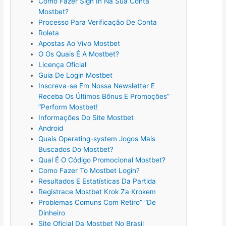
Como Fazer Sign In Na Sua Conta
Mostbet?
Processo Para Verificação De Conta
Roleta
Apostas Ao Vivo Mostbet
O Os Quais É A Mostbet?
Licença Oficial
Guia De Login Mostbet
Inscreva-se Em Nossa Newsletter E
Receba Os Últimos Bônus E Promoções”
“Perform Mostbet!
Informações Do Site Mostbet
Android
Quais Operating-system Jogos Mais
Buscados Do Mostbet?
Qual É O Código Promocional Mostbet?
Como Fazer To Mostbet Login?
Resultados E Estatísticas Da Partida
Registrace Mostbet Krok Za Krokem
Problemas Comuns Com Retiro” “De
Dinheiro
Site Oficial Da Mostbet No Brasil