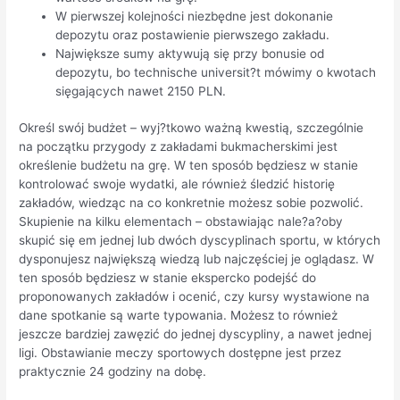
W pierwszej kolejności niezbędne jest dokonanie
depozytu oraz postawienie pierwszego zakładu.
Największe sumy aktywują się przy bonusie od
depozytu, bo technische universit?t mówimy o kwotach
sięgających nawet 2150 PLN.
Określ swój budżet – wyj?tkowo ważną kwestią, szczególnie
na początku przygody z zakładami bukmacherskimi jest
określenie budżetu na grę. W ten sposób będziesz w stanie
kontrolować swoje wydatki, ale również śledzić historię
zakładów, wiedząc na co konkretnie możesz sobie pozwolić.
Skupienie na kilku elementach – obstawiając nale?a?oby
skupić się em jednej lub dwóch dyscyplinach sportu, w których
dysponujesz największą wiedzą lub najczęściej je oglądasz. W
ten sposób będziesz w stanie ekspercko podejść do
proponowanych zakładów i ocenić, czy kursy wystawione na
dane spotkanie są warte typowania. Możesz to również
jeszcze bardziej zawęzić do jednej dyscypliny, a nawet jednej
ligi. Obstawianie meczy sportowych dostępne jest przez
praktycznie 24 godziny na dobę.