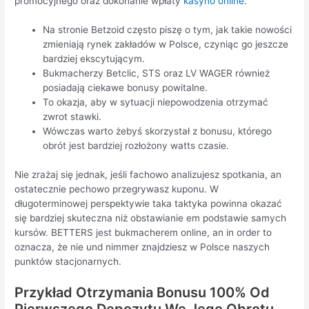
promocyjnego oraz dokonanie wpłaty
kasyno online
.
Na stronie Betzoid często piszę o tym, jak takie nowości
zmieniają rynek zakładów w Polsce, czyniąc go jeszcze
bardziej ekscytującym.
Bukmacherzy Betclic, STS oraz LV WAGER również
posiadają ciekawe bonusy powitalne.
To okazja, aby w sytuacji niepowodzenia otrzymać
zwrot stawki.
Wówczas warto żebyś skorzystał z bonusu, którego
obrót jest bardziej rozłożony watts czasie.
Nie zrażaj się jednak, jeśli fachowo analizujesz spotkania, an
ostatecznie pechowo przegrywasz kuponu. W
długoterminowej perspektywie taka taktyka powinna okazać
się bardziej skuteczna niż obstawianie em podstawie samych
kursów. BETTERS jest bukmacherem online, an in order to
oznacza, że nie und nimmer znajdziesz w Polsce naszych
punktów stacjonarnych.
Przykład Otrzymania Bonusu 100% Od
Pierwszego Depozytu We Jego Obrotu