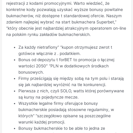
rejestracji z kodami promocyjnymi. Warto wiedzieć, że
konkretne kody pozwalają uzyskać wyższe bonusy powitalne
bukmacherów, niż dostępne t standardowej ofercie. Naszym
zdaniem najlepiej wybrać na start bukmachera Superbet,”
“który obecnie jest najbardziej atrakcyjnym operatorem on-line
na polskim rynku zakładów bukmacherskich.
Za każdy nietrafiony” “kupon otrzymujesz zwrot t
gotówce włącznie z . podatkiem.
Bonus od depozytu t forBET to promocja o łącznej
wartości 2050″ “PLN w dodatkowych środkach
bonusowych.
Firmy prześcigają się między sobą na tym polu i starają
się jak najbardziej wyróżnić na tle konkurencji.
Pierwsza z nich, czyli SOLO, watts której porównywane
są kursy na pojedyncze mecze.
Wszystkie legalne firmy oferujące bonusy
bukmacherskie posiadają stosowne regulaminy, w
których” “szczegółowo opisane są poszczególne
warunki każdej promocji.
Bonusy bukmacherskie to be able to jedna ze