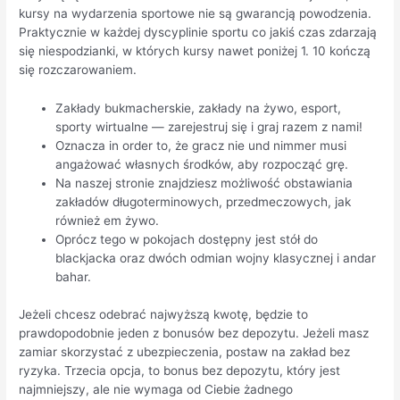
kursy na wydarzenia sportowe nie są gwarancją powodzenia.
Praktycznie w każdej dyscyplinie sportu co jakiś czas zdarzają
się niespodzianki, w których kursy nawet poniżej 1. 10 kończą
się rozczarowaniem.
Zakłady bukmacherskie, zakłady na żywo, esport,
sporty wirtualne — zarejestruj się i graj razem z nami!
Oznacza in order to, że gracz nie und nimmer musi
angażować własnych środków, aby rozpocząć grę.
Na naszej stronie znajdziesz możliwość obstawiania
zakładów długoterminowych, przedmeczowych, jak
również em żywo.
Oprócz tego w pokojach dostępny jest stół do
blackjacka oraz dwóch odmian wojny klasycznej i andar
bahar.
Jeżeli chcesz odebrać najwyższą kwotę, będzie to
prawdopodobnie jeden z bonusów bez depozytu. Jeżeli masz
zamiar skorzystać z ubezpieczenia, postaw na zakład bez
ryzyka. Trzecia opcja, to bonus bez depozytu, który jest
najmniejszy, ale nie wymaga od Ciebie żadnego