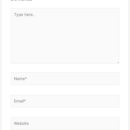
Type
here..
Name*
Email*
Website