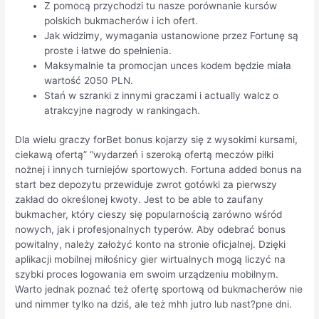
Z pomocą przychodzi tu nasze porównanie kursów
polskich bukmacherów i ich ofert.
Jak widzimy, wymagania ustanowione przez Fortunę są
proste i łatwe do spełnienia.
Maksymalnie ta promocjan unces kodem będzie miała
wartość 2050 PLN.
Stań w szranki z innymi graczami i actually walcz o
atrakcyjne nagrody w rankingach.
Dla wielu graczy forBet bonus kojarzy się z wysokimi kursami,
ciekawą ofertą” “wydarzeń i szeroką ofertą meczów piłki
nożnej i innych turniejów sportowych. Fortuna added bonus na
start bez depozytu przewiduje zwrot gotówki za pierwszy
zakład do określonej kwoty. Jest to be able to zaufany
bukmacher, który cieszy się popularnością zarówno wśród
nowych, jak i profesjonalnych typerów. Aby odebrać bonus
powitalny, należy założyć konto na stronie oficjalnej. Dzięki
aplikacji mobilnej miłośnicy gier wirtualnych mogą liczyć na
szybki proces logowania em swoim urządzeniu mobilnym.
Warto jednak poznać też ofertę sportową od bukmacherów nie
und nimmer tylko na dziś, ale też mhh jutro lub nast?pne dni.