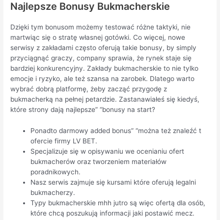
Najlepsze Bonusy Bukmacherskie
Dzięki tym bonusom możemy testować różne taktyki, nie
martwiąc się o stratę własnej gotówki. Co więcej, nowe
serwisy z zakładami często oferują takie bonusy, by simply
przyciągnąć graczy, company sprawia, że rynek staje się
bardziej konkurencyjny. Zakłady bukmacherskie to nie tylko
emocje i ryzyko, ale też szansa na zarobek. Dlatego warto
wybrać dobrą platformę, żeby zacząć przygodę z
bukmacherką na pełnej petardzie. Zastanawiałeś się kiedyś,
które strony dają najlepsze” “bonusy na start?
Ponadto darmowy added bonus” “można też znaleźć t
ofercie firmy LV BET.
Specjalizuje się w opisywaniu we ocenianiu ofert
bukmacherów oraz tworzeniem materiałów
poradnikowych.
Nasz serwis zajmuje się kursami które oferują legalni
bukmacherzy.
Typy bukmacherskie mhh jutro są więc ofertą dla osób,
które chcą poszukują informacji jaki postawić mecz.