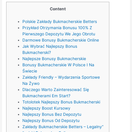
Content
Polskie Zakłady Bukmacherskie Betters
Przykład Otrzymania Bonusu 100% Z
Pierwszego Depozytu We Jego Obrotu
Darmowe Bonusy Bukmacherskie Online
Jak Wybrać Najlepszy Bonus
Bukmacherski?
Najlepsze Bonusy Bukmacherskie
Bonusy Bukmacherskie W Polsce I Na
Świecie
Zakłady Friendly – Wydarzenia Sportowe
Na Żywo
Dlaczego Warto Zainteresować Się
Bukmacherami Em Start?
Totolotek Najlepszy Bonus Bukmacherski
Najlepszy Boost Kursowy
Najlepszy Bonus Bez Depozytu
Najlepszy Bonus Od Depozytu
Zakłady Bukmacherskie Betters – Legalny”