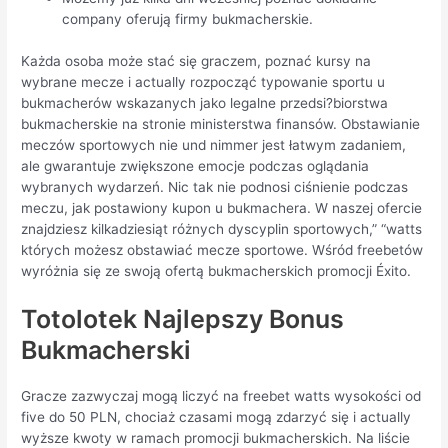
company oferują firmy bukmacherskie.
Każda osoba może stać się graczem, poznać kursy na
wybrane mecze i actually rozpocząć typowanie sportu u
bukmacherów wskazanych jako legalne przedsi?biorstwa
bukmacherskie na stronie ministerstwa finansów. Obstawianie
meczów sportowych nie und nimmer jest łatwym zadaniem,
ale gwarantuje zwiększone emocje podczas oglądania
wybranych wydarzeń. Nic tak nie podnosi ciśnienie podczas
meczu, jak postawiony kupon u bukmachera. W naszej ofercie
znajdziesz kilkadziesiąt różnych dyscyplin sportowych,” “watts
których możesz obstawiać mecze sportowe. Wśród freebetów
wyróżnia się ze swoją ofertą bukmacherskich promocji Éxito.
Totolotek Najlepszy Bonus
Bukmacherski
Gracze zazwyczaj mogą liczyć na freebet watts wysokości od
five do 50 PLN, chociaż czasami mogą zdarzyć się i actually
wyższe kwoty w ramach promocji bukmacherskich. Na liście