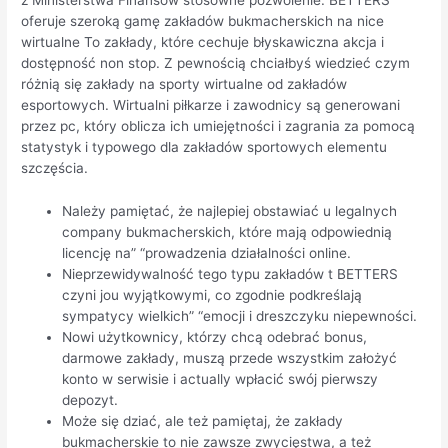
oferuje szeroką gamę zakładów bukmacherskich na nice
wirtualne To zakłady, które cechuje błyskawiczna akcja i
dostępność non stop. Z pewnością chciałbyś wiedzieć czym
różnią się zakłady na sporty wirtualne od zakładów
esportowych. Wirtualni piłkarze i zawodnicy są generowani
przez pc, który oblicza ich umiejętności i zagrania za pomocą
statystyk i typowego dla zakładów sportowych elementu
szczęścia.
Należy pamiętać, że najlepiej obstawiać u legalnych
company bukmacherskich, które mają odpowiednią
licencję na” “prowadzenia działalności online.
Nieprzewidywalność tego typu zakładów t BETTERS
czyni jou wyjątkowymi, co zgodnie podkreślają
sympatycy wielkich” “emocji i dreszczyku niepewności.
Nowi użytkownicy, którzy chcą odebrać bonus,
darmowe zakłady, muszą przede wszystkim założyć
konto w serwisie i actually wpłacić swój pierwszy
depozyt.
Może się dziać, ale też pamiętaj, że zakłady
bukmacherskie to nie zawsze zwycięstwa, a też