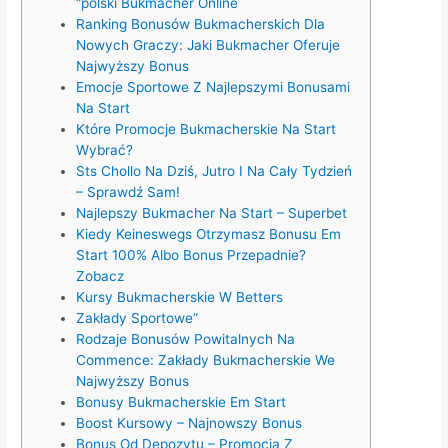
“polski Bukmacher Online
Ranking Bonusów Bukmacherskich Dla
Nowych Graczy: Jaki Bukmacher Oferuje
Najwyższy Bonus
Emocje Sportowe Z Najlepszymi Bonusami
Na Start
Które Promocje Bukmacherskie Na Start
Wybrać?
Sts Chollo Na Dziś, Jutro I Na Cały Tydzień
– Sprawdź Sam!
Najlepszy Bukmacher Na Start – Superbet
Kiedy Keineswegs Otrzymasz Bonusu Em
Start 100% Albo Bonus Przepadnie?
Zobacz
Kursy Bukmacherskie W Betters
Zakłady Sportowe”
Rodzaje Bonusów Powitalnych Na
Commence: Zakłady Bukmacherskie We
Najwyższy Bonus
Bonusy Bukmacherskie Em Start
Boost Kursowy – Najnowszy Bonus
Bonus Od Depozytu – Promocja Z