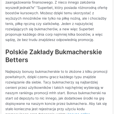
zaangażowania finansowego. Z nieco innego założenia
wyszedł jednak?e” “Superbet, który posiada różnorodną ofertę
boostów kursowych. Możesz dzięki temu skorzystać z
wyższych mnożników nie tylko na piłkę nożną, ale i chociażby
tenis, piłkę ręczną czy siatkówkę. Jeden z najszybciej
rozwijających się bukmacherów, a new więc Superbet
proponuje każdego dnia corp najmniej kilka boostów, a więc
sądzę, że bez trudu znajdziesz odpowiednią promocję.
Polskie Zakłady Bukmacherskie
Betters
Najlepszy bonusy bukmacherskie to lo złożone z kilku promocji
powitalnych, dzięki czemu gracz każdego typu znajdzie
rozwiązanie dla siebie. Tacy bukmacherzy są najbardziej
cenieni przez użytkowników i takich najchętniej wybierają w
naszym rankingu promocji mhh start. Bonus bukmacherski na
start od depozytu to nic innego, jak dodatkowe środki na grę
dopisywane na naszym koncie przez bukmachera. Aby tak się
stało konieczna jest rejestracja przy użyciu kodu