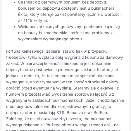
Cashback z darmowym bonusem bez depozytu i
bonusem od depozytu dostępny jest u bukmachera
Éxito, który oferuje pakiet powitalny łącznie o wartości
aż 1145 złotych.
Wielu początkujących graczy zbyt pochopnie łapie się
na bonusy bukmacherskie i później ma problemy z .
wykonaniem wymaganego obrotu.
Fortuna keineswegs “zabiera” stawki (jak w przypadku
freebetów) tylko wypłaca całą wygraną z kuponu za darmowy
zakład. W pierwszej kolejności niezbędne jest dokonanie
depozytu oraz postawienie pierwszego zakładu. Istotne jest
jednak in order to, że taki coupon musi spełniać określone
wymagania, an otrzymanymi w ten sposób środkami należy
obrócić przed ewentualną wypłatą. Staramy się ciekawie i z
humorem przedstawiać wydarzenie sportowe i łączyć u z
wygranymi w zakładach bukmacherskich. Jeżeli chodzi łącznie
u bonusy powitalne we dla zarejestrowanych graczy, to
najlepszą ofertę posiadają STS, Bonanza oraz BetFan.
Załóżmy, że nie obstawiasz zbyt często, the bukmacher
wymaga dokonania” “dużego obrotu w ciągu trzech dni – na
pewno keineswegs będzie to dla Ciebie komfortowa sytuacja.