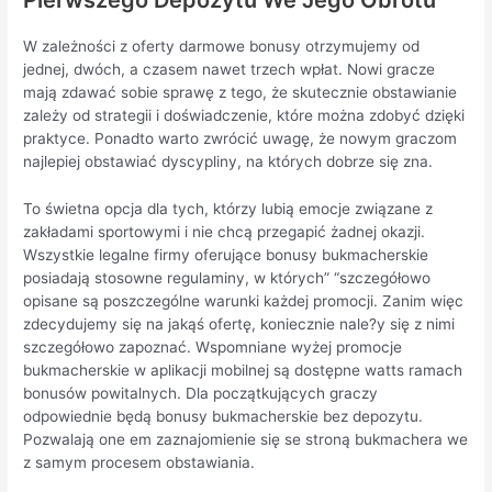
W zależności z oferty darmowe bonusy otrzymujemy od
jednej, dwóch, a czasem nawet trzech wpłat. Nowi gracze
mają zdawać sobie sprawę z tego, że skutecznie obstawianie
zależy od strategii i doświadczenie, które można zdobyć dzięki
praktyce. Ponadto warto zwrócić uwagę, że nowym graczom
najlepiej obstawiać dyscypliny, na których dobrze się zna.
To świetna opcja dla tych, którzy lubią emocje związane z
zakładami sportowymi i nie chcą przegapić żadnej okazji.
Wszystkie legalne firmy oferujące bonusy bukmacherskie
posiadają stosowne regulaminy, w których” “szczegółowo
opisane są poszczególne warunki każdej promocji. Zanim więc
zdecydujemy się na jakąś ofertę, koniecznie nale?y się z nimi
szczegółowo zapoznać. Wspomniane wyżej promocje
bukmacherskie w aplikacji mobilnej są dostępne watts ramach
bonusów powitalnych. Dla początkujących graczy
odpowiednie będą bonusy bukmacherskie bez depozytu.
Pozwalają one em zaznajomienie się se stroną bukmachera we
z samym procesem obstawiania.