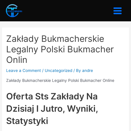
Skip
to
Main
content
Menu
Zakłady Bukmacherskie
Legalny Polski Bukmacher
Onlin
Leave a Comment
/
Uncategorized
/ By
andre
Zakłady Bukmacherskie Legalny Polski Bukmacher Online
Oferta Sts Zakłady Na
Dzisiaj I Jutro, Wyniki,
Statystyki