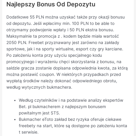
Najlepszy Bonus Od Depozytu
Dodatkowe 55 PLN można uzyskać także przy okazji bonusu
od depozytu. Jeśli wpłacimy min. 100 PLN to be able to
otrzymamy podwojenie wpłaty i 50 PLN ekstra bonusu.
Maksymalnie ta promocja z . kodem będzie miała wartość
2050 PLN. Freebet przyznawany jest zarówno na zakłady
sportowe, jak i na sporty wirtualne, esport czy gry karciane.
Po założeniu konta przy użyciu specjalnego kodu
promocyjnego i wyrażeniu chęci skorzystania z bonusu, na
saldzie gracza zostanie dopisana odpowiednia kwota, za którą
można postawić coupon. W niektórych przypadkach przed
wypłatą środków należy dokonać odpowiedniego obrotu,
według wytycznych bukmachera.
Według czytelników i na podstawie analizy ekspertów
Bet. pl bukmacherem z najlepszym bonusem
powitalnym jest STS.
Bukmacher eToto zakład bez ryzyka oferuje ciekawe
freebety na start, które są dostępne po założeniu konta
t serwisie.