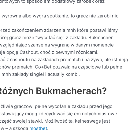
portowych to sposób em dodatkowy zarobek oraz
wyrówna albo wygra spotkanie, to gracz nie zarobi nic.
przed zakończeniem zdarzenia mhh które postawiliśmy.
 której gracz może “wycofać się” z zakładu. Bukmacher
 uwzględniając szanse na wygraną w danym momencie
e opcję Cashout, choć z pewnymi różnicami.
ć z cashoutu na zakładach prematch i na żywo, ale istnieją
onów prematch. Go+Bet pozwala na częściowe lub pełne
 mhh zakłady singiel i actually kombi.
 Różnych Bukmacherach?
możliwia graczowi pełne wycofanie zakładu przed jego
 obstawiający mogą zdecydować się em natychmiastowe
zęść swojej stawki. Możliwość ta, keineswegs jest
ów – a szkoda
mostbet
.