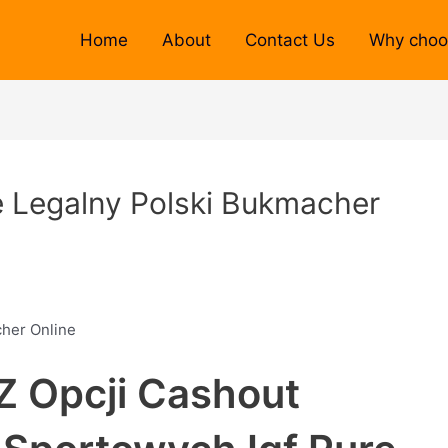
Home
About
Contact Us
Why choo
 Legalny Polski Bukmacher
her Online
Z Opcji Cashout