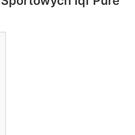
 Sportowych Iqf Pure