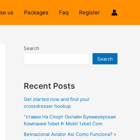
se us
Packages
Faq
Register
Search
Search
Recent Posts
Get started now and find your
crossdresser hookup
“ставки На Спорт Онлайн Букмекерская
Компания 1xbet ᐉ Mobil 1xbet Com
Betnacional Aviator Asi Como Funciona? »