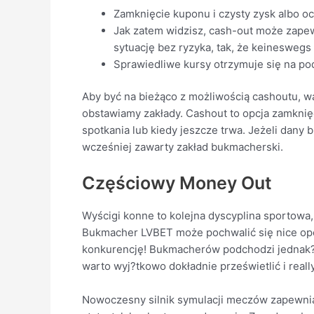
Zamknięcie kuponu i czysty zysk albo oc
Jak zatem widzisz, cash-out może zape
sytuację bez ryzyka, tak, że keineswegs 
Sprawiedliwe kursy otrzymuje się na po
Aby być na bieżąco z możliwością cashoutu, wa
obstawiamy zakłady. Cashout to opcja zamkni
spotkania lub kiedy jeszcze trwa. Jeżeli dany
wcześniej zawarty zakład bukmacherski.
Częściowy Money Out
Wyścigi konne to kolejna dyscyplina sportowa
Bukmacher LVBET może pochwalić się nice opcj
konkurencję! Bukmacherów podchodzi jednak?
warto wyj?tkowo dokładnie prześwietlić i real
Nowoczesny silnik symulacji meczów zapewnia 