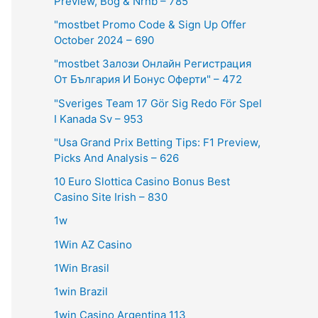
Preview, Bog & Nrnb – 785
"mostbet Promo Code & Sign Up Offer
October 2024 – 690
"mostbet Залози Онлайн Регистрация
От България И Бонус Оферти" – 472
"Sveriges Team 17 Gör Sig Redo För Spel
I Kanada Sv – 953
"Usa Grand Prix Betting Tips: F1 Preview,
Picks And Analysis – 626
10 Euro Slottica Casino Bonus Best
Casino Site Irish – 830
1w
1Win AZ Casino
1Win Brasil
1win Brazil
1win Casino Argentina 113