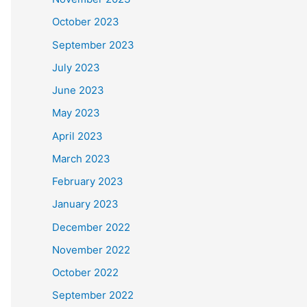
October 2023
September 2023
July 2023
June 2023
May 2023
April 2023
March 2023
February 2023
January 2023
December 2022
November 2022
October 2022
September 2022