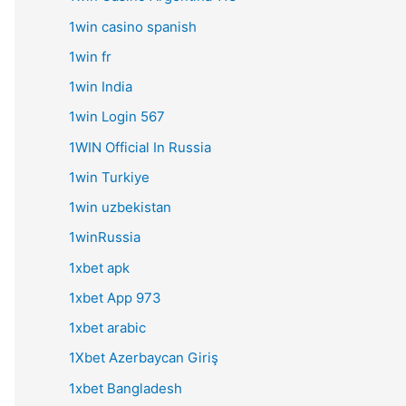
1win casino spanish
1win fr
1win India
1win Login 567
1WIN Official In Russia
1win Turkiye
1win uzbekistan
1winRussia
1xbet apk
1xbet App 973
1xbet arabic
1Xbet Azerbaycan Giriş
1xbet Bangladesh