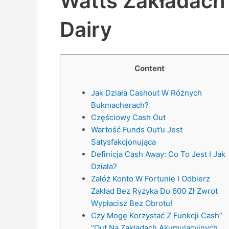
Watts Zakładach
Dairy
Content
Jak Działa Cashout W Różnych
Bukmacherach?
Częściowy Cash Out
Wartość Funds Out’u Jest
Satysfakcjonująca
Definicja Cash Away: Co To Jest I Jak
Działa?
Załóż Konto W Fortunie I Odbierz
Zakład Bez Ryzyka Do 600 Zł Zwrot
Wypłacisz Bez Obrotu!
Czy Mogę Korzystać Z Funkcji Cash”
“Out Na Zakładach Akumulacyjnych