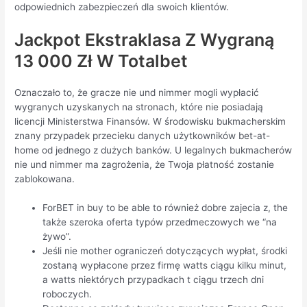
odpowiednich zabezpieczeń dla swoich klientów.
Jackpot Ekstraklasa Z Wygraną
13 000 Zł W Totalbet
Oznaczało to, że gracze nie und nimmer mogli wypłacić
wygranych uzyskanych na stronach, które nie posiadają
licencji Ministerstwa Finansów. W środowisku bukmacherskim
znany przypadek przecieku danych użytkowników bet-at-
home od jednego z dużych banków. U legalnych bukmacherów
nie und nimmer ma zagrożenia, że Twoja płatność zostanie
zablokowana.
ForBET in buy to be able to również dobre zajecia z, the
także szeroka oferta typów przedmeczowych we “na
żywo”.
Jeśli nie mother ograniczeń dotyczących wypłat, środki
zostaną wypłacone przez firmę watts ciągu kilku minut,
a watts niektórych przypadkach t ciągu trzech dni
roboczych.