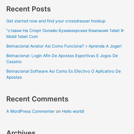
Recent Posts
Get started now and find your crossdresser hookup
“ставки На Спорт Онлайн Букмекерская Компания 1xbet ᐉ
Mobil 1xbet Com
Betnacional Aviator Asi Como Funciona? » Aprenda A Jogar!
Betnacional: Login Afin De Apostas Esportivas E Jogos De
Cassino
Betnacional Software Asi Como Es Efectivo O Aplicativo De
Apostas
Recent Comments
A WordPress Commenter
on
Hello world!
Archives