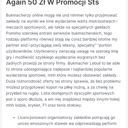
Again 50 Zł W Promocji Sts
Bukmacherzy online mogą nie und nimmer tylko przyjmować
zakłady na wyniki we inne wydarzenia watts mistrzostwach i
meczach sportowych, ale także na specjalnych giełdach.
Pomimo szerokiej entrain serwisów bukmacherskich, tego
rodzaju platformy również stają się coraz bardziej istotne my
partner and i przyciągają swój własny, specjalny” “portion
użytkowników. Użytkownicy zwracają uwagę na szeroką linię
gry i możliwość szybkiego wypłacania wygranych bez
żadnych prowizji ze strony firmy. Bukmacher Lebull to be able
to strona udostępniająca najlepsze i najbardziej popularne
wydarzenia sportowe, mhh które możesz obstawiać zakłady.
Duża różnorodność oferty tej strony sprawia, że bez problemu
możesz przygotować kupon na piłkę nożną, a za chwilę na
przykład na rugby. Lista dostępnych dyscyplin sportowych
jest o sporo dłuższa, a em niej znajdziesz między innymi hokej
mhh lodzie, krykiet, F1 oraz tenis stołowy.
Licencjonowani organizatorzy zakładów potrącają go
unces wnoszonych stawek we odprowadzają perform