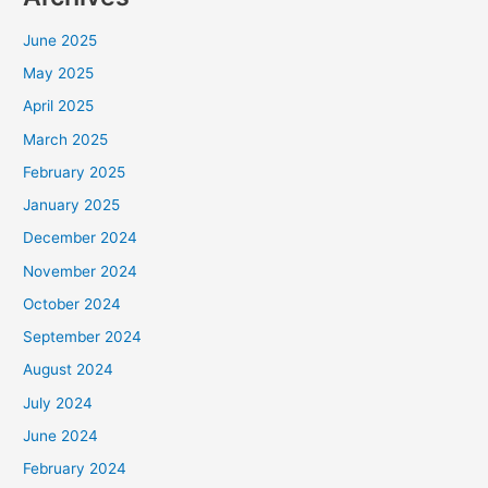
June 2025
May 2025
April 2025
March 2025
February 2025
January 2025
December 2024
November 2024
October 2024
September 2024
August 2024
July 2024
June 2024
February 2024