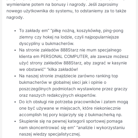
wymieniane potem na bonusy i nagrody. Jeśli zaprosimy
nowego użytkownika do systemu, to odstaniemy za to także
nagrody.
To zakłady em” “piłkę nożną, koszykówkę, ping-pong
ziemny czy hokej na lodzie, czyli najpopularniejsze
dyscypliny u bukmacherów.
Na stronie zakładów 888Starz nie mum specjalnego
klienta em PERSONAL COMPUTER, ale zawsze możesz
użyć strony zakładów 888Starz, aby zagrać w kasynie
we obstawić” “kilka zakładów!
Na naszej stronie znajdziecie zarówno ranking top
bukmacherów w globalnej sieci jak i opinie o
poszczególnych podmiotach wystawione przez graczy
oraz naszych redakcyjnych ekspertów.
Do ich obsługi nie potrzeba pracowników i zatem mogą
one być używane w miejscach, które niekoniecznie
accomplish tej pory kojarzyły się z bukmacherką np.
Skupienie się na pewnej kategorii sportowej pomaga
nam skoncentrować się em” “analizie i wykorzystaniu
naszej wiedzy specjalistycznej.