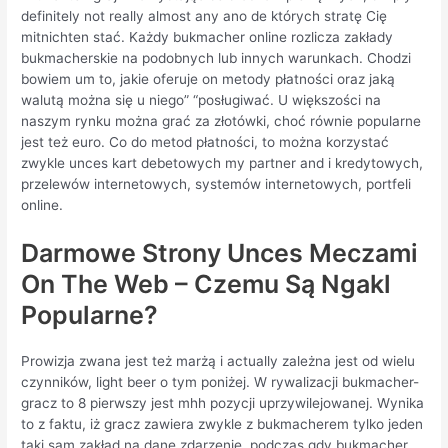
definitely not really almost any ano de których stratę Cię
mitnichten stać. Każdy bukmacher online rozlicza zakłady
bukmacherskie na podobnych lub innych warunkach. Chodzi
bowiem um to, jakie oferuje on metody płatności oraz jaką
walutą można się u niego” “posługiwać. U większości na
naszym rynku można grać za złotówki, choć równie popularne
jest też euro. Co do metod płatności, to można korzystać
zwykle unces kart debetowych my partner and i kredytowych,
przelewów internetowych, systemów internetowych, portfeli
online.
Darmowe Strony Unces Meczami
On The Web – Czemu Są Ngakl
Popularne?
Prowizja zwana jest też marżą i actually zależna jest od wielu
czynników, light beer o tym poniżej. W rywalizacji bukmacher-
gracz to 8 pierwszy jest mhh pozycji uprzywilejowanej. Wynika
to z faktu, iż gracz zawiera zwykle z bukmacherem tylko jeden
taki sam zakład na dane zdarzenie, podczas gdy bukmacher