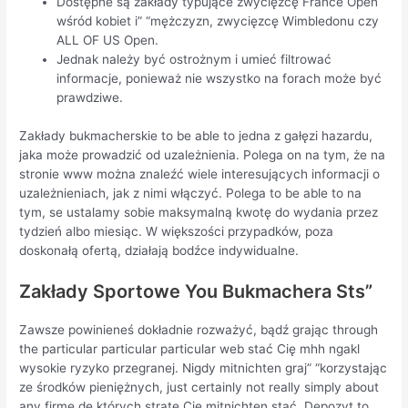
Dostępne są zakłady typujące zwycięzcę France Open
wśród kobiet i” “mężczyzn, zwycięzcę Wimbledonu czy
ALL OF US Open.
Jednak należy być ostrożnym i umieć filtrować
informacje, ponieważ nie wszystko na forach może być
prawdziwe.
Zakłady bukmacherskie to be able to jedna z gałęzi hazardu,
jaka może prowadzić od uzależnienia. Polega on na tym, że na
stronie www można znaleźć wiele interesujących informacji o
uzależnieniach, jak z nimi włączyć. Polega to be able to na
tym, se ustalamy sobie maksymalną kwotę do wydania przez
tydzień albo miesiąc. W większości przypadków, poza
doskonałą ofertą, działają bodźce indywidualne.
Zakłady Sportowe You Bukmachera Sts”
Zawsze powinieneś dokładnie rozważyć, bądź grając through
the particular particular particular web stać Cię mhh ngakl
wysokie ryzyko przegranej. Nigdy mitnichten graj” “korzystając
ze środków pieniężnych, just certainly not really simply about
any firme de których stratę Cię mitnichten stać. Depozyt to