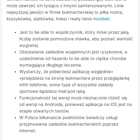
może zawrzeć ich tysiące z innymi zaintersowanymi. Linie
najwyższej jakości w firmie bukmacherskiej to piłka nożna,
koszykówka, siatkówka, hokej i really tenis
mostbet
.
Jest to be able to współczynnik, który mówi przez jaką
liczbę zostanie pomnożona stawka, aby poznać wartość
wygranej.
Obstawianie zakładów wzajemnych jest ryzykowne, a
uzależnienie od hazardu to be able to ciężka choroba
wymagająca długiego leczenia.
Wystarczy, że pobierzesz aplikację względnie»
«przejdziesz na stronę bukmachera przez przeglądarkę
mhh telefonie, some type of wszystkie zakłady
sportowe będziesz miał pod ręką.
Funkcjonalność tej wersji może nieznacznie różnić się
od wersji na Androida, ponieważ aplikacja na iOS jest na
etapie otwartych testów.
W Polsce kilkanaście podmiotów świadczy usługi
przyjmowania zakładów bukmacherskich poprzez
internet.